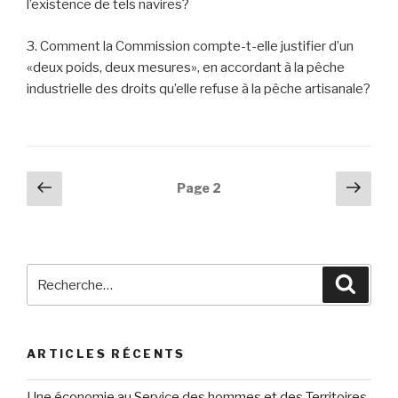
l’existence de tels navires?
3. Comment la Commission compte-t-elle justifier d’un
«deux poids, deux mesures», en accordant à la pêche
industrielle des droits qu’elle refuse à la pêche artisanale?
Navigation
Page
Pag
Page
2
précédente
suiv
des
articles
Recherche
Reche
pour
:
ARTICLES RÉCENTS
Une économie au Service des hommes et des Territoires