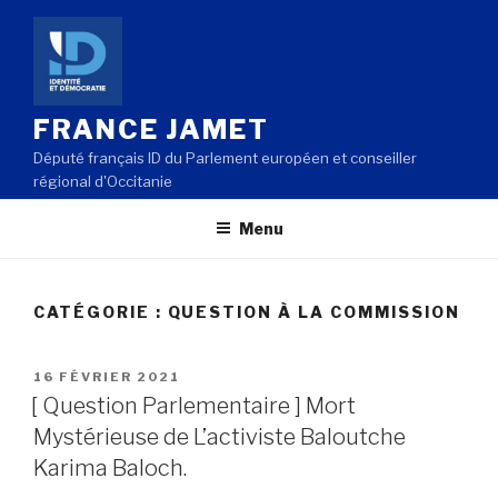
Aller
au
contenu
principal
FRANCE JAMET
Député français ID du Parlement européen et conseiller
régional d'Occitanie
Menu
CATÉGORIE : QUESTION À LA COMMISSION
PUBLIÉ
16 FÉVRIER 2021
LE
[ Question Parlementaire ] Mort
Mystérieuse de L’activiste Baloutche
Karima Baloch.