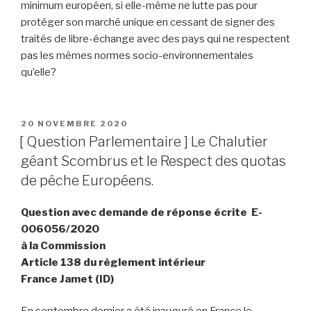
minimum européen, si elle-même ne lutte pas pour
protéger son marché unique en cessant de signer des
traités de libre-échange avec des pays qui ne respectent
pas les mêmes normes socio-environnementales
qu’elle?
PUBLIÉ
20 NOVEMBRE 2020
LE
[ Question Parlementaire ] Le Chalutier
géant Scombrus et le Respect des quotas
de pêche Européens.
Question avec demande de réponse écrite E-
006056/2020
à la Commission
Article 138 du règlement intérieur
France Jamet (ID)