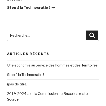
Article
suivant
Stop à la Technocratie !
Recherche
Reche
pour
:
ARTICLES RÉCENTS
Une économie au Service des hommes et des Territoires
Stop à la Technocratie !
(pas de titre)
2019-2024 … et la Commission de Bruxelles reste
Sourde.