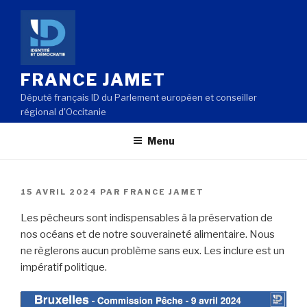
Aller
au
contenu
principal
FRANCE JAMET
Député français ID du Parlement européen et conseiller
régional d'Occitanie
Menu
PUBLIÉ
15 AVRIL 2024
PAR
FRANCE JAMET
LE
Les pêcheurs sont indispensables à la préservation de
nos océans et de notre souveraineté alimentaire. Nous
ne règlerons aucun problème sans eux. Les inclure est un
impératif politique.
Lecteur