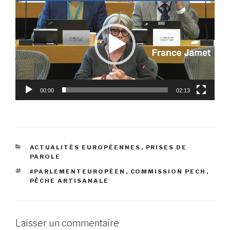
vidéo
00:00
02:13
CATÉGORIES
ACTUALITÉS EUROPÉENNES
,
PRISES DE
PAROLE
ÉTIQUETTES
#PARLEMENTEUROPÉEN
,
COMMISSION PECH
,
PÊCHE ARTISANALE
Laisser un commentaire