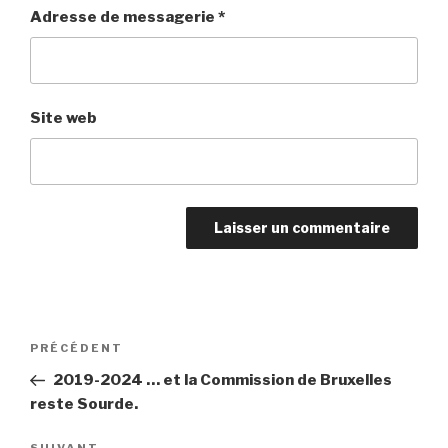
Adresse de messagerie
*
Site web
Navigation
PRÉCÉDENT
Article
de
précédent
2019-2024 … et la Commission de Bruxelles
l’article
reste Sourde.
SUIVANT