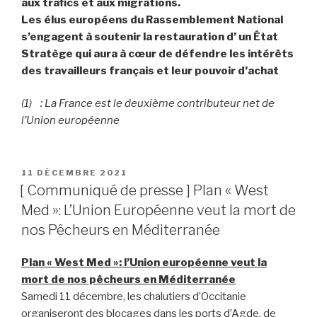
aux trafics et aux migrations.
Les élus européens du Rassemblement National
s’engagent à soutenir la restauration d’ un État
Stratège qui aura à cœur de défendre les intérêts
des travailleurs français et leur pouvoir d’achat
(1) : La France est le deuxième contributeur net de
l’Union européenne
PUBLIÉ
11 DÉCEMBRE 2021
LE
[ Communiqué de presse ] Plan « West
Med »: L’Union Européenne veut la mort de
nos Pêcheurs en Méditerranée
Plan « West Med »: l’Union européenne veut la
mort de nos pêcheurs en Méditerranée
Samedi 11 décembre, les chalutiers d’Occitanie
organiseront des blocages dans les ports d’Agde, de