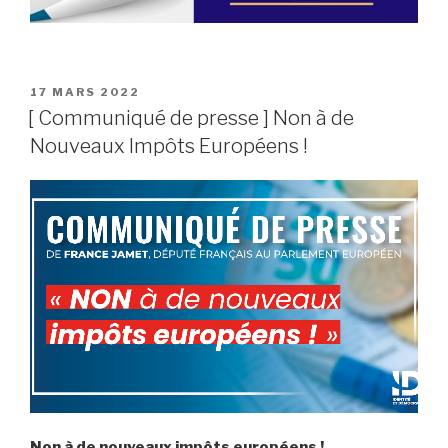
PUBLIÉ
17 MARS 2022
LE
[ Communiqué de presse ] Non à de
Nouveaux Impôts Européens !
Non à de nouveaux impôts européens !