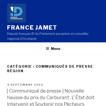
Aller
au
contenu
principal
FRANCE JAMET
Député français ID du Parlement européen et conseiller
régional d'Occitanie
Menu
CATÉGORIE : COMMUNIQUÉS DE PRESSE
RÉGION
PUBLIÉ
9 SEPTEMBRE 2023
LE
[ Communiqué de presse ] Nouvelle
hausse du prix du Carburant : L’ État doit
Intervenir et Soutenir nos Pêcheurs