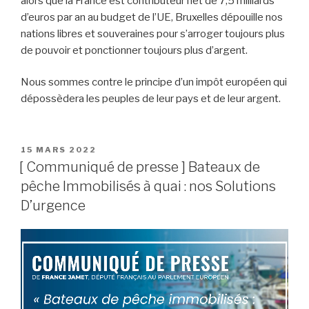
alors que la France est contributeur net de 7,5 milliards
d’euros par an au budget de l’UE, Bruxelles dépouille nos
nations libres et souveraines pour s’arroger toujours plus
de pouvoir et ponctionner toujours plus d’argent.
Nous sommes contre le principe d’un impôt européen qui
dépossèdera les peuples de leur pays et de leur argent.
PUBLIÉ
15 MARS 2022
LE
[ Communiqué de presse ] Bateaux de
pêche Immobilisés à quai : nos Solutions
D’urgence