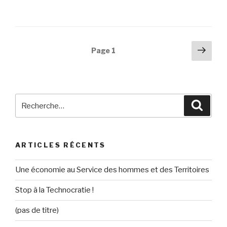
Navigation
Pag
Page
1
suiv
des
articles
Recherche
Reche
pour
:
ARTICLES RÉCENTS
Une économie au Service des hommes et des Territoires
Stop à la Technocratie !
(pas de titre)