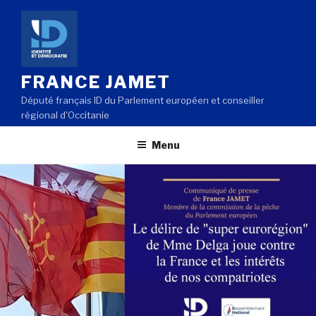
Aller
au
contenu
principal
FRANCE JAMET
Député français ID du Parlement européen et conseiller
régional d'Occitanie
Menu