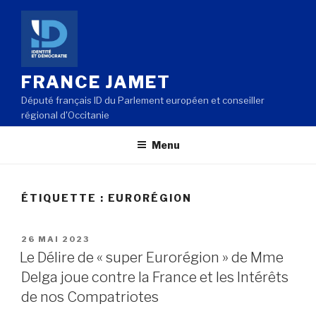
Aller
au
contenu
principal
FRANCE JAMET
Député français ID du Parlement européen et conseiller
régional d'Occitanie
Menu
ÉTIQUETTE : EURORÉGION
PUBLIÉ
26 MAI 2023
LE
Le Délire de « super Eurorégion » de Mme
Delga joue contre la France et les Intérêts
de nos Compatriotes