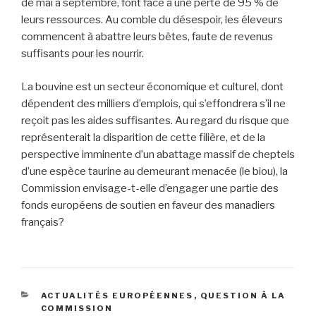
de mai à septembre, font face à une perte de 95 % de
leurs ressources. Au comble du désespoir, les éleveurs
commencent à abattre leurs bêtes, faute de revenus
suffisants pour les nourrir.
La bouvine est un secteur économique et culturel, dont
dépendent des milliers d’emplois, qui s’effondrera s’il ne
reçoit pas les aides suffisantes. Au regard du risque que
représenterait la disparition de cette filière, et de la
perspective imminente d’un abattage massif de cheptels
d’une espèce taurine au demeurant menacée (le biou), la
Commission envisage-t-elle d’engager une partie des
fonds européens de soutien en faveur des manadiers
français?
CATÉGORIES
ACTUALITÉS EUROPÉENNES
,
QUESTION À LA
COMMISSION