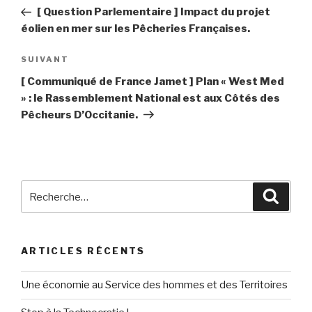
de
précédent
[ Question Parlementaire ] Impact du projet
l’article
éolien en mer sur les Pêcheries Françaises.
SUIVANT
Article
suivant
[ Communiqué de France Jamet ] Plan « West Med
» : le Rassemblement National est aux Côtés des
Pêcheurs D’Occitanie.
Recherche
Reche
pour
:
ARTICLES RÉCENTS
Une économie au Service des hommes et des Territoires