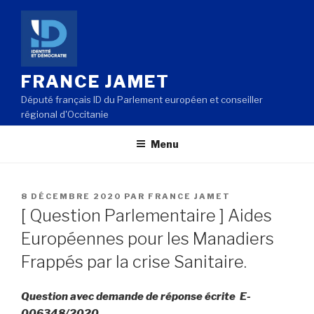
Aller
au
contenu
principal
FRANCE JAMET
Député français ID du Parlement européen et conseiller
régional d'Occitanie
Menu
PUBLIÉ
8 DÉCEMBRE 2020
PAR
FRANCE JAMET
LE
[ Question Parlementaire ] Aides
Européennes pour les Manadiers
Frappés par la crise Sanitaire.
Question avec demande de réponse écrite E-
006348/2020