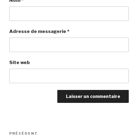
Nom
*
Adresse de messagerie
*
Site web
Navigation
PRÉCÉDENT
Article