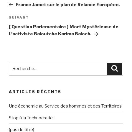
de
précédent
France Jamet sur le plan de Relance Européen.
l’article
SUIVANT
Article
suivant
[ Question Parlementaire ] Mort Mystérieuse de
L’activiste Baloutche Karima Baloch.
Recherche
Reche
pour
:
ARTICLES RÉCENTS
Une économie au Service des hommes et des Territoires
Stop à la Technocratie !
(pas de titre)