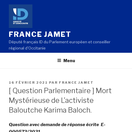
Aller
au
contenu
principal
FRANCE JAMET
Député français ID du Parlement européen et conseiller
régional d'Occitanie
Menu
PUBLIÉ
16 FÉVRIER 2021
PAR
FRANCE JAMET
LE
[ Question Parlementaire ] Mort
Mystérieuse de L’activiste
Baloutche Karima Baloch.
Question avec demande de réponse écrite E-
000572/2021