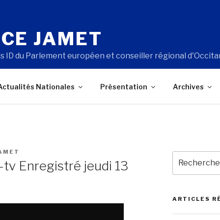
CE JAMET
s ID du Parlement européen et conseiller régional d'Occita
Actualités Nationales
Présentation
Archives
JAMET
Recherche
tv Enregistré jeudi 13
pour
:
ARTICLES R