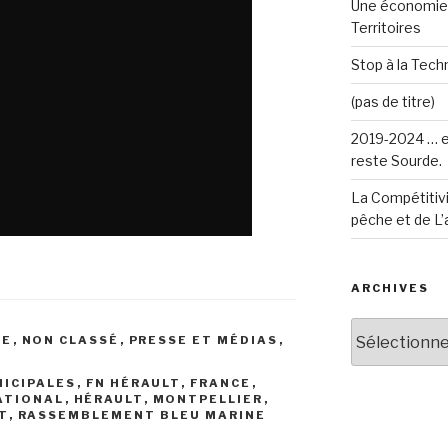
Une économie 
Territoires
Stop à la Techn
(pas de titre)
2019-2024 … e
reste Sourde.
La Compétitivi
pêche et de L’
ARCHIVES
Archives
NE
,
NON CLASSÉ
,
PRESSE ET MÉDIAS
,
NICIPALES
,
FN HÉRAULT
,
FRANCE
,
ATIONAL
,
HÉRAULT
,
MONTPELLIER
,
T
,
RASSEMBLEMENT BLEU MARINE