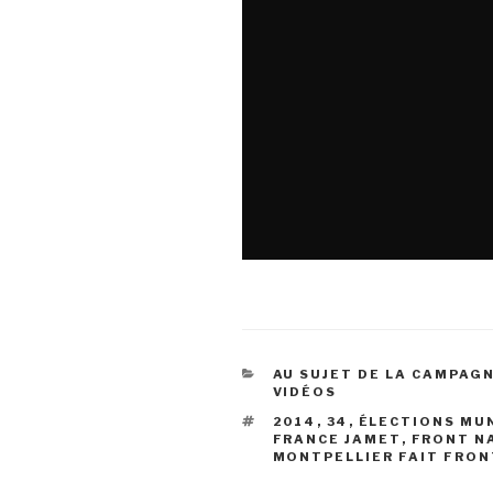
CATÉGORIES
AU SUJET DE LA CAMPAG
VIDÉOS
ÉTIQUETTES
2014
,
34
,
ÉLECTIONS MU
FRANCE JAMET
,
FRONT N
MONTPELLIER FAIT FRON