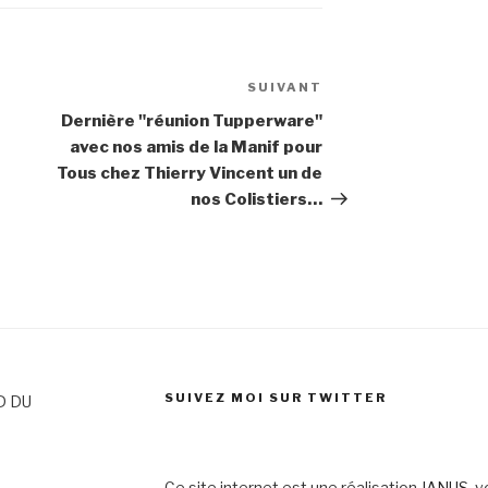
SUIVANT
Article
suivant
Dernière "réunion Tupperware"
avec nos amis de la Manif pour
Tous chez Thierry Vincent un de
nos Colistiers…
SUIVEZ MOI SUR TWITTER
D DU
Ce site internet est une réalisation
JANUS
, 