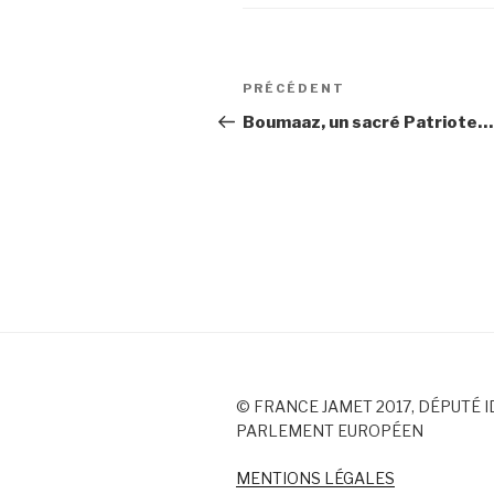
Navigation
PRÉCÉDENT
Article
de
précédent
Boumaaz, un sacré Patriote…
l’article
© FRANCE JAMET 2017, DÉPUTÉ I
PARLEMENT EUROPÉEN
MENTIONS LÉGALES