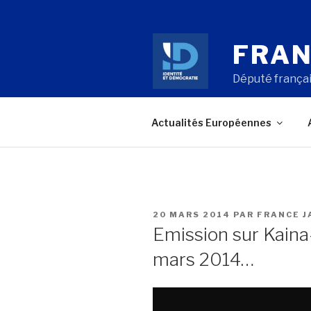
Aller
au
contenu
FRAN
principal
Député françai
Actualités Européennes
PUBLIÉ
20 MARS 2014
PAR
FRANCE 
LE
Emission sur Kaina-
mars 2014…