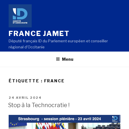
Aller
au
contenu
principal
FRANCE JAMET
Député français ID du Parlement européen et conseiller
régional d'Occitanie
Menu
ÉTIQUETTE : FRANCE
PUBLIÉ
24 AVRIL 2024
LE
Stop à la Technocratie !
Lecteur
vidéo