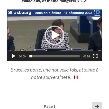
fallacieux, et même dangereux
. »
Lecteur
vidéo
00:00
01:59
Bruxelles porte, une nouvelle fois, atteinte à
notre souveraineté.
Navigation
Pag
Page
1