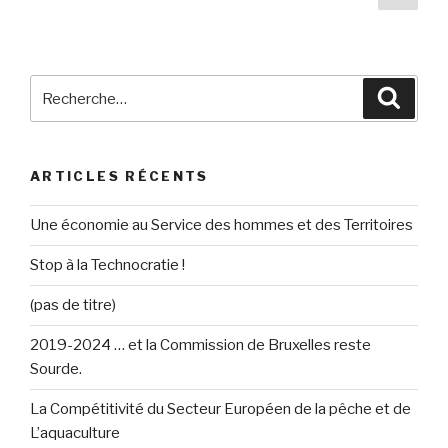
suiv
des
articles
Recherche
Reche
pour
:
ARTICLES RÉCENTS
Une économie au Service des hommes et des Territoires
Stop à la Technocratie !
(pas de titre)
2019-2024 … et la Commission de Bruxelles reste
Sourde.
La Compétitivité du Secteur Européen de la pêche et de
L’aquaculture