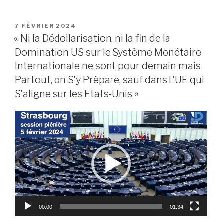
PUBLIÉ
7 FÉVRIER 2024
LE
« Ni la Dédollarisation, ni la fin de la
Domination US sur le Système Monétaire
Internationale ne sont pour demain mais
Partout, on S’y Prépare, sauf dans L’UE qui
S’aligne sur les Etats-Unis »
Lecteur
vidéo
00:00
01:34