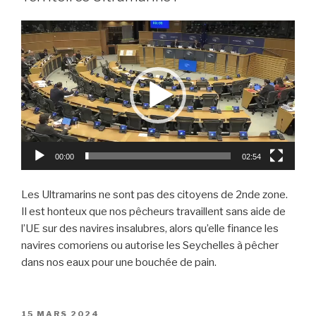
Lecteur
vidéo
00:00
02:54
Les Ultramarins ne sont pas des citoyens de 2nde zone.
Il est honteux que nos pêcheurs travaillent sans aide de
l’UE sur des navires insalubres, alors qu’elle finance les
navires comoriens ou autorise les Seychelles à pêcher
dans nos eaux pour une bouchée de pain.
PUBLIÉ
15 MARS 2024