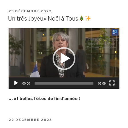
PUBLIÉ
23 DÉCEMBRE 2023
LE
Un très Joyeux Noël à Tous
Lecteur
vidéo
00:00
02:09
… et belles fêtes de fin d’année !
PUBLIÉ
22 DÉCEMBRE 2023
LE