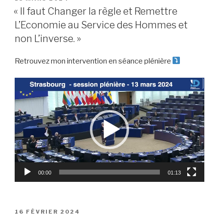
LE
« Il faut Changer la règle et Remettre
L’Economie au Service des Hommes et
non L’inverse. »
Retrouvez mon intervention en séance plénière
Lecteur
vidéo
00:00
01:13
PUBLIÉ
16 FÉVRIER 2024