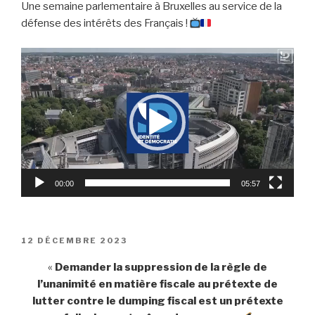
Une semaine parlementaire à Bruxelles au service de la
défense des intérêts des Français !
Lecteur
vidéo
00:00
05:57
PUBLIÉ
12 DÉCEMBRE 2023
LE
«
Demander la suppression de la règle de
l’unanimité en matière fiscale au prétexte de
lutter contre le dumping fiscal est un prétexte