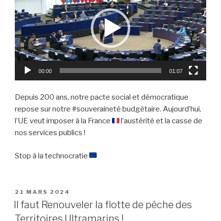
00:00
01:07
Depuis 200 ans, notre pacte social et démocratique
repose sur notre #souveraineté budgétaire. Aujourd’hui,
l’UE veut imposer à la France
l’austérité et la casse de
nos services publics !
Stop à la technocratie
PUBLIÉ
21 MARS 2024
LE
Il faut Renouveler la flotte de pêche des
Territoires Ultramarins !