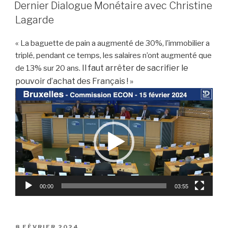
LE
Dernier Dialogue Monétaire avec Christine
Lagarde
« La baguette de pain a augmenté de 30%, l’immobilier a
triplé, pendant ce temps, les salaires n’ont augmenté que
Il faut arrêter de sacrifier le
de 13% sur 20 ans.
pouvoir d’achat des Français ! »
Lecteur
vidéo
00:00
03:55
PUBLIÉ
8 FÉVRIER 2024