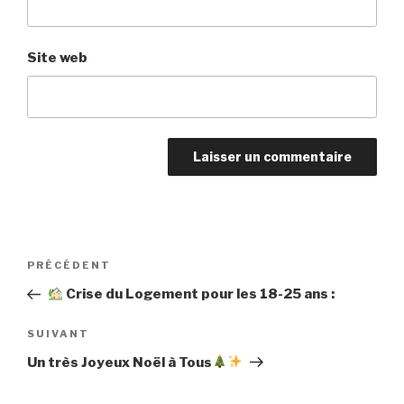
Site web
Navigation
PRÉCÉDENT
Article
de
précédent
Crise du Logement pour les 18-25 ans :
l’article
SUIVANT
Article
suivant
Un très Joyeux Noël à Tous