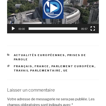
00:00
05:57
CATÉGORIES
ACTUALITÉS EUROPÉENNES
,
PRISES DE
PAROLE
ÉTIQUETTES
FRANÇAIS
,
FRANCE
,
PARLEMENT EUROPÉEN
,
TRAVAIL PARLEMENTAIRE
,
UE
Laisser un commentaire
Votre adresse de messagerie ne sera pas publiée.
Les
champs obligatoires sont indiqués avec
*