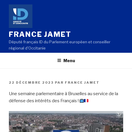
Aller
au
contenu
principal
FRANCE JAMET
Député français ID du Parlement européen et conseiller
régional d'Occitanie
Menu
PUBLIÉ
22 DÉCEMBRE 2023
PAR
FRANCE JAMET
LE
Une semaine parlementaire à Bruxelles au service de la
défense des intérêts des Français !
Lecteur
vidéo