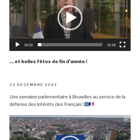
00:00
02:09
… et belles fêtes de fin d’année !
PUBLIÉ
22 DÉCEMBRE 2023
LE
Une semaine parlementaire à Bruxelles au service de la
défense des intérêts des Français !
Lecteur
vidéo