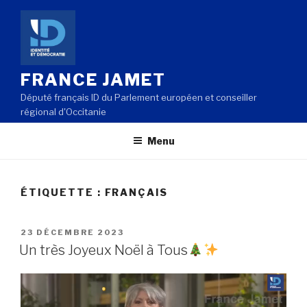
Aller
au
contenu
principal
FRANCE JAMET
Député français ID du Parlement européen et conseiller
régional d'Occitanie
Menu
ÉTIQUETTE : FRANÇAIS
PUBLIÉ
23 DÉCEMBRE 2023
LE
Un très Joyeux Noël à Tous
Lecteur
vidéo