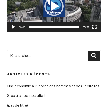
00:00
05:57
Recherche
Reche
pour
:
ARTICLES RÉCENTS
Une économie au Service des hommes et des Territoires
Stop à la Technocratie !
(pas de titre)