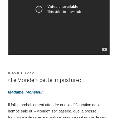
PUBLIÉ
8 AVRIL 2016
LE
« Le Monde », cette Imposture :
Madame, Monsieur,
Il fallait probablement attendre que la déflagration de la
bombe sale du «Monde» soit passée, que la presse
française à de rares exceptions près se soit repue de ses