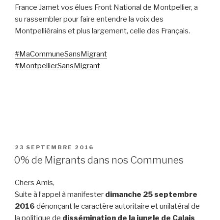
France Jamet vos élues Front National de Montpellier, a
su rassembler pour faire entendre la voix des
Montpelliérains et plus largement, celle des Français.
#
MaCommuneSansMigrant
#
MontpellierSansMigrant
PUBLIÉ
23 SEPTEMBRE 2016
LE
0% de Migrants dans nos Communes
Chers Amis,
Suite à l’appel à manifester
dimanche 25 septembre
2016
dénonçant le caractère autoritaire et unilatéral de
la politique de
dissémination de la jungle de Calais