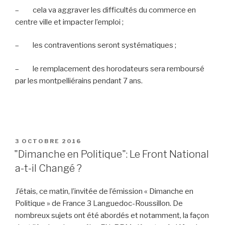
– cela va aggraver les difficultés du commerce en
centre ville et impacter l’emploi ;
– les contraventions seront systématiques ;
– le remplacement des horodateurs sera remboursé
par les montpelliérains pendant 7 ans.
PUBLIÉ
3 OCTOBRE 2016
LE
"Dimanche en Politique": Le Front National
a-t-il Changé ?
J’étais, ce matin, l’invitée de l’émission « Dimanche en
Politique » de France 3 Languedoc-Roussillon. De
nombreux sujets ont été abordés et notamment, la façon