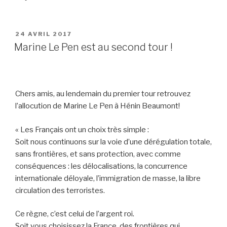
PUBLIÉ
24 AVRIL 2017
LE
Marine Le Pen est au second tour !
Chers amis, au lendemain du premier tour retrouvez
l’allocution de Marine Le Pen à Hénin Beaumont!
« Les Français ont un choix très simple :
Soit nous continuons sur la voie d’une dérégulation totale,
sans frontières, et sans protection, avec comme
conséquences : les délocalisations, la concurrence
internationale déloyale, l’immigration de masse, la libre
circulation des terroristes.
Ce règne, c’est celui de l’argent roi.
Soit vous choisissez la France, des frontières qui