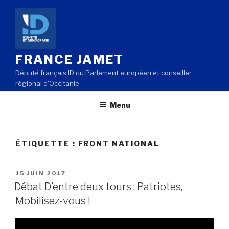
Aller
au
contenu
principal
FRANCE JAMET
Député français ID du Parlement européen et conseiller
régional d'Occitanie
Menu
ÉTIQUETTE : FRONT NATIONAL
PUBLIÉ
15 JUIN 2017
LE
Débat D’entre deux tours : Patriotes,
Mobilisez-vous !