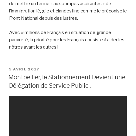
de mettre un terme « aux pompes aspirantes » de
l’immigration légale et clandestine comme le préconise le
Front National depuis des lustres.
Avec 9 millions de Français en situation de grande
pauvreté, la priorité pour les Français consiste à aider les
nôtres avant les autres !
PUBLIÉ
5 AVRIL 2017
LE
Montpellier, le Stationnement Devient une
Délégation de Service Public :