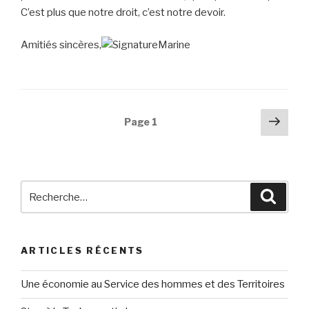
C’est plus que notre droit, c’est notre devoir.
Amitiés sincères,
Navigation
Pag
Page
1
suiv
des
articles
Recherche
Reche
pour
:
ARTICLES RÉCENTS
Une économie au Service des hommes et des Territoires