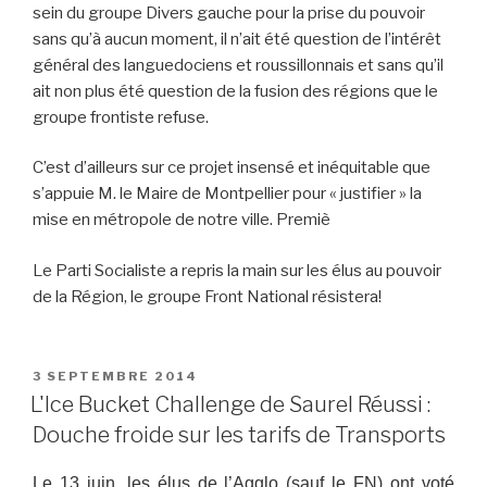
sein du groupe Divers gauche pour la prise du pouvoir
sans qu’à aucun moment, il n’ait été question de l’intérêt
général des languedociens et roussillonnais et sans qu’il
ait non plus été question de la fusion des régions que le
groupe frontiste refuse.
C’est d’ailleurs sur ce projet insensé et inéquitable que
s’appuie M. le Maire de Montpellier pour « justifier » la
mise en métropole de notre ville. Premiè
Le Parti Socialiste a repris la main sur les élus au pouvoir
de la Région, le groupe Front National résistera!
PUBLIÉ
3 SEPTEMBRE 2014
LE
L'Ice Bucket Challenge de Saurel Réussi :
Douche froide sur les tarifs de Transports
Le 13 juin, les élus de l’Agglo (sauf le FN) ont voté