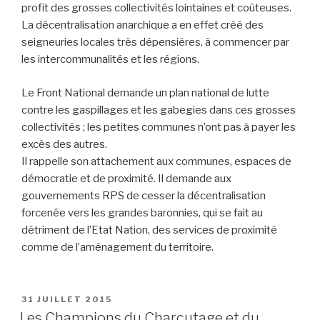
profit des grosses collectivités lointaines et coûteuses.
La décentralisation anarchique a en effet créé des
seigneuries locales très dépensières, à commencer par
les intercommunalités et les régions.
Le Front National demande un plan national de lutte
contre les gaspillages et les gabegies dans ces grosses
collectivités ; les petites communes n’ont pas à payer les
excès des autres.
Il rappelle son attachement aux communes, espaces de
démocratie et de proximité. Il demande aux
gouvernements RPS de cesser la décentralisation
forcenée vers les grandes baronnies, qui se fait au
détriment de l’Etat Nation, des services de proximité
comme de l’aménagement du territoire.
PUBLIÉ
31 JUILLET 2015
LE
Les Champions du Charcutage et du