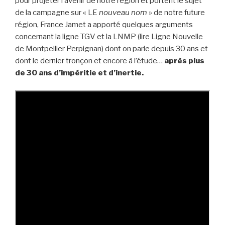
pour projeter l’avenir de notre région et portent le sujet
de la campagne sur « LE
nouveau nom
» de notre future
région, France Jamet a apporté quelques arguments
concernant la ligne TGV et la LNMP (lire Ligne Nouvelle
de Montpellier Perpignan) dont on parle depuis 30 ans et
dont le dernier tronçon et encore à l’étude…
après plus
de 30 ans d’impéritie et d’inertie.