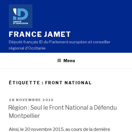
Aller
au
contenu
principal
FRANCE JAMET
Député français ID du Parlement européen et conseiller
régional d'Occitanie
Menu
ÉTIQUETTE : FRONT NATIONAL
PUBLIÉ
28 NOVEMBRE 2015
LE
Région : Seul le Front National a Défendu
Montpellier
Ainsi, le 20 novembre 2015, au cours de la dernière