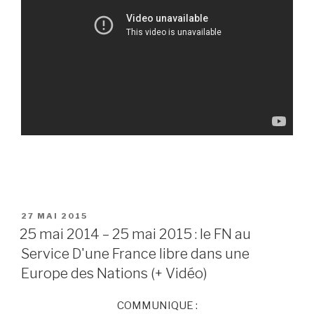
PUBLIÉ
27 MAI 2015
LE
25 mai 2014 – 25 mai 2015 : le FN au
Service D'une France libre dans une
Europe des Nations (+ Vidéo)
COMMUNIQUE :