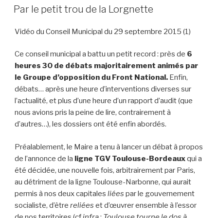
LE
Par le petit trou de la Lorgnette
Vidéo du Conseil Municipal du 29 septembre 2015 (1)
Ce conseil municipal a battu un petit record : près de
6
heures 30 de débats
majoritairement animés par
le Groupe d’opposition du Front National.
Enfin,
débats… après une heure d’interventions diverses sur
l’actualité, et plus d’une heure d’un rapport d’audit (que
nous avions pris la peine de lire, contrairement à
d’autres…), les dossiers ont été enfin abordés.
Préalablement, le Maire a tenu à lancer un débat à propos
de l’annonce de la
ligne TGV Toulouse-Bordeaux
qui a
été décidée, une nouvelle fois, arbitrairement par Paris,
au détriment de la ligne Toulouse-Narbonne, qui aurait
permis à nos deux capitales
liées
par le gouvernement
socialiste, d’être
reliées
et d’œuvrer ensemble à l’essor
de nos territoires (cf
infra
:
Toulouse tourne le dos à