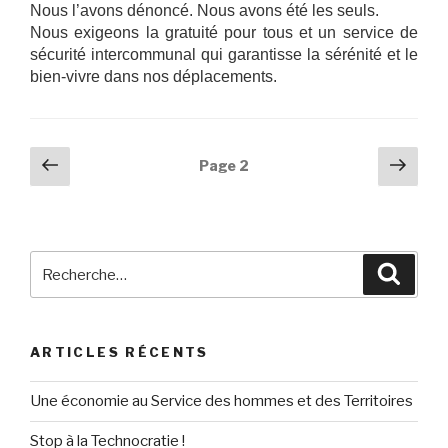
Nous l’avons dénoncé. Nous avons été les seuls.
Nous exigeons la gratuité pour tous et un service de
sécurité intercommunal qui garantisse la sérénité et le
bien-vivre dans nos déplacements.
Navigation
Page
Pag
Page
2
précédente
suiv
des
articles
Recherche
Reche
pour
:
ARTICLES RÉCENTS
Une économie au Service des hommes et des Territoires
Stop à la Technocratie !