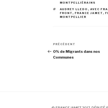
MONTPELLIÉRAINS
ÉTIQUETTES
AUDREY LLEDO
,
AVEC FR
FRONT
,
FRANCE JAMET
,
F
MONTPELLIER
Navigation
PRÉCÉDENT
Article
de
précédent
0% de Migrants dans nos
Communes
l’article
© FRANCE JAMET 2017, DÉPUTÉ I