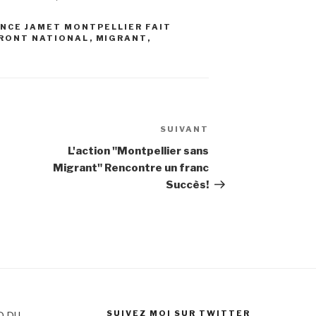
ANCE JAMET MONTPELLIER FAIT
RONT NATIONAL
,
MIGRANT
,
SUIVANT
Article
suivant
L'action "Montpellier sans
Migrant" Rencontre un franc
Succès!
SUIVEZ MOI SUR TWITTER
D DU