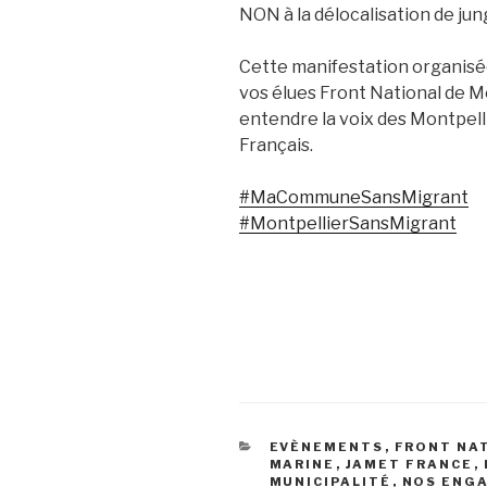
NON à la délocalisation de jun
Cette manifestation organisé
vos élues Front National de Mo
entendre la voix des Montpelli
Français.
#
MaCommuneSansMigrant
#
MontpellierSansMigrant
CATÉGORIES
EVÈNEMENTS
,
FRONT NA
MARINE
,
JAMET FRANCE
,
MUNICIPALITÉ
,
NOS ENG