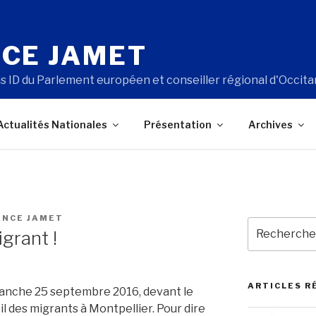
CE JAMET
s ID du Parlement européen et conseiller régional d'Occita
Actualités Nationales
Présentation
Archives
ANCE JAMET
Recherche
grant !
pour
:
ARTICLES R
anche 25 septembre 2016, devant le
l des migrants à Montpellier. Pour dire