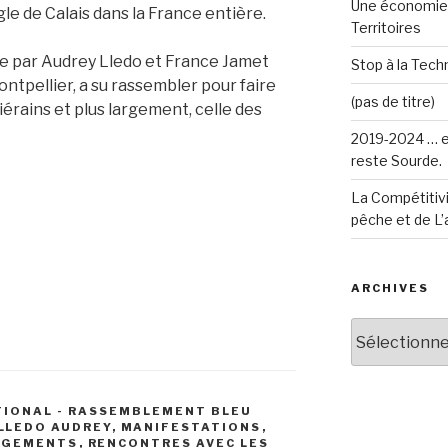
Une économie 
gle de Calais dans la France entière.
Territoires
e par Audrey Lledo et France Jamet
Stop à la Techn
ntpellier, a su rassembler pour faire
(pas de titre)
érains et plus largement, celle des
2019-2024 … e
reste Sourde.
La Compétitivi
pêche et de L’
ARCHIVES
Archives
TIONAL - RASSEMBLEMENT BLEU
LLEDO AUDREY
,
MANIFESTATIONS
,
AGEMENTS
,
RENCONTRES AVEC LES