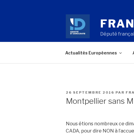
Aller
au
contenu
FRAN
principal
Député françai
Actualités Européennes
PUBLIÉ
26 SEPTEMBRE 2016
PAR
FR
LE
Montpellier sans Mi
Nous étions nombreux ce dim
CADA, pour dire NON à l’accuei