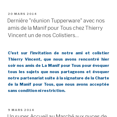
PUBLIÉ
20 MARS 2014
LE
Dernière "réunion Tupperware" avec nos
amis de la Manif pour Tous chez Thierry
Vincent un de nos Colistiers…
C’est sur l’invitation de notre ami et colistier
Thierry Vincent, que nous avons rencontré hier
soir nos amis de La Manif pour Tous pour évoquer
tous les sujets que nous partageons et évoquer
notre partenariat suite à la signature de la Charte
de la Manif pour Tous, que nous avons acceptée
sans condition ni restriction.
PUBLIÉ
9 MARS 2014
LE
Un super Accueil au Marché aux puces de