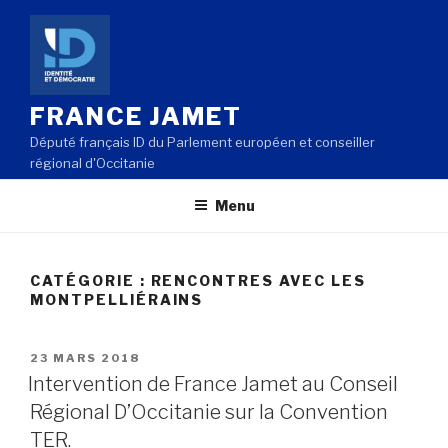
Aller
au
contenu
principal
FRANCE JAMET
Député français ID du Parlement européen et conseiller
régional d'Occitanie
Menu
CATÉGORIE : RENCONTRES AVEC LES
MONTPELLIÉRAINS
PUBLIÉ
23 MARS 2018
LE
Intervention de France Jamet au Conseil
Régional D’Occitanie sur la Convention
TER.