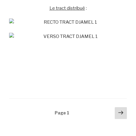
Le tract distribué
:
Navigation
Pag
Page
1
suiv
des
articles