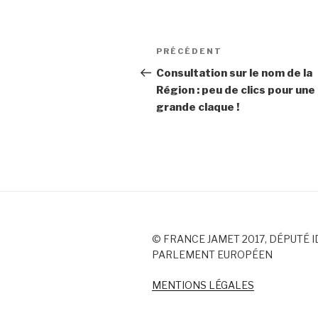
Navigation
PRÉCÉDENT
Article
de
précédent
Consultation sur le nom de la
Région : peu de clics pour une
l’article
grande claque !
© FRANCE JAMET 2017, DÉPUTÉ I
PARLEMENT EUROPÉEN
MENTIONS LÉGALES