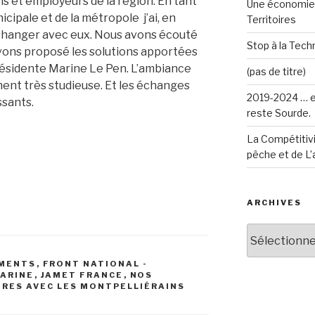
ns et employeurs de la région. En tant
Une économie 
cipale et de la métropole j’ai, en
Territoires
changer avec eux. Nous avons écouté
Stop à la Techn
 avons proposé les solutions apportées
ésidente Marine Le Pen.
L’ambiance
(pas de titre)
nt très studieuse. Et l
es échanges
2019-2024 … e
ssants.
reste Sourde.
La Compétitivi
pêche et de L’
ARCHIVES
Archives
MENTS
,
FRONT NATIONAL -
ARINE
,
JAMET FRANCE
,
NOS
RES AVEC LES MONTPELLIÉRAINS