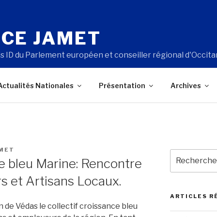
CE JAMET
s ID du Parlement européen et conseiller régional d'Occita
Actualités Nationales
Présentation
Archives
AMET
Recherche
ce bleu Marine: Rencontre
pour
:
s et Artisans Locaux.
ARTICLES R
n de Védas le collectif croissance bleu