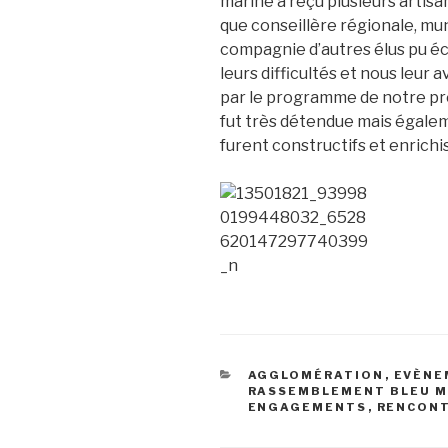
marine a reçu plusieurs artisa
que conseillère régionale, muni
compagnie d’autres élus pu é
leurs difficultés et nous leur
par le programme de notre pr
fut très détendue mais égaleme
furent constructifs et enrichi
CATÉGORIES
AGGLOMÉRATION
,
EVÈNE
RASSEMBLEMENT BLEU M
ENGAGEMENTS
,
RENCONT