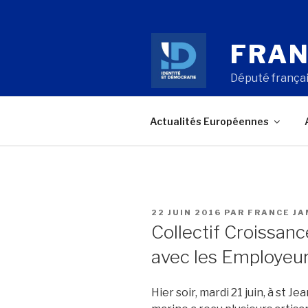
Aller
au
contenu
FRAN
principal
Député françai
Actualités Européennes
PUBLIÉ
22 JUIN 2016
PAR
FRANCE J
LE
Collectif Croissan
avec les Employeur
Hier soir, mardi 21 juin,
à st Jea