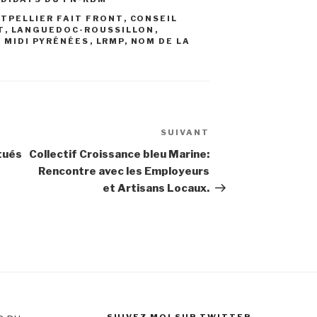
TPELLIER FAIT FRONT
,
CONSEIL
T
,
LANGUEDOC-ROUSSILLON
,
 MIDI PYRÉNÉES
,
LRMP
,
NOM DE LA
SUIVANT
Article
suivant
tués
Collectif Croissance bleu Marine:
Rencontre avec les Employeurs
et Artisans Locaux.