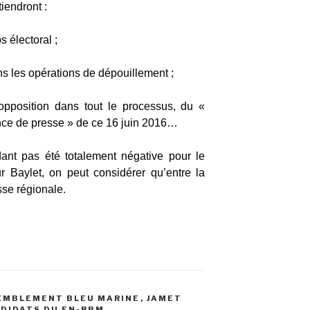
iendront :
s électoral ;
s les opérations de dépouillement ;
opposition dans tout le processus, du «
nce de presse » de ce 16 juin 2016…
dant pas été totalement négative pour le
Baylet, on peut considérer qu’entre la
se régionale.
SEMBLEMENT BLEU MARINE
,
JAMET
NDIDATS DU FN-RBM