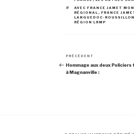
ÉTIQUETTES
AVEC FRANCE JAMET MON
RÉGIONAL
,
FRANCE JAME
LANGUEDOC-ROUSSILLON
RÉGION LRMP
Navigation
PRÉCÉDENT
Article
de
précédent
Hommage aux deux Policiers 
à Magnanville :
l’article