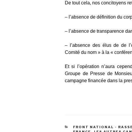
De tout cela, nos concitoyens ret
– l’absence de définition du corp
– l’absence de transparence dan
– l’absence des élus de de l’
Comité du nom » à la « confére
Et si l’opération n’aura cepen
Groupe de Presse de Monsieur 
campagne financée dans la pres
CATÉGORIES
FRONT NATIONAL - RAS
FRANCE
,
LES AUTRES CA