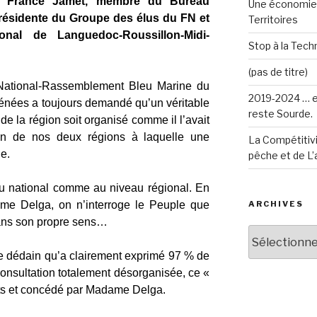
 France Jamet, m
embre du Bureau
Une économie 
résidente du Groupe des élus du FN et
Territoires
onal de Languedoc-Roussillon-Midi-
Stop à la Techn
(pas de titre)
National-Rassemblement Bleu Marine du
2019-2024 … e
nées a toujours demandé qu’un véritable
reste Sourde.
e la région soit organisé comme il l’avait
on de nos deux régions à laquelle une
La Compétitivi
le.
pêche et de L’
é au national comme au niveau régional. En
me Delga, on n’interroge le Peuple que
ARCHIVES
 dans son propre sens…
Archives
 dédain qu’a clairement exprimé 97 % de
consultation totalement désorganisée, ce «
erts et concédé par Madame Delga.