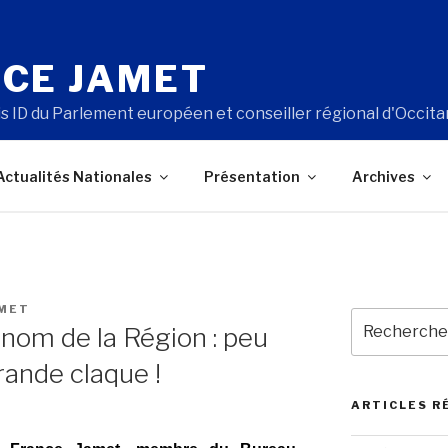
CE JAMET
s ID du Parlement européen et conseiller régional d'Occita
Actualités Nationales
Présentation
Archives
AMET
Recherche
 nom de la Région : peu
pour
:
rande claque !
ARTICLES R