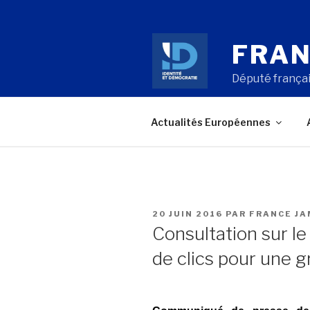
Aller
au
contenu
FRAN
principal
Député françai
Actualités Européennes
PUBLIÉ
20 JUIN 2016
PAR
FRANCE J
LE
Consultation sur le
de clics pour une g