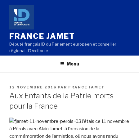
Aller
au
contenu
principal
FRANCE JAMET
Député français ID du Parlement européen et conseiller
régional d'Occitanie
Menu
PUBLIÉ
12 NOVEMBRE 2016
PAR
FRANCE JAMET
LE
Aux Enfants de la Patrie morts
pour la France
J’étais ce 11 novembre
à Pérols avec Alain Jamet, à l’occasion de la
commémoration de l’armistice, où nous avons rendu