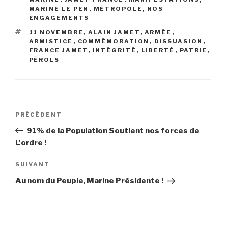
MARINE LE PEN
,
MÉTROPOLE
,
NOS
ENGAGEMENTS
ÉTIQUETTES
11 NOVEMBRE
,
ALAIN JAMET
,
ARMÉE
,
ARMISTICE
,
COMMÉMORATION
,
DISSUASION
,
FRANCE JAMET
,
INTÉGRITÉ
,
LIBERTÉ
,
PATRIE
,
PÉROLS
Navigation
PRÉCÉDENT
Article
de
précédent
91% de la Population Soutient nos forces de
l’article
L'ordre !
SUIVANT
Article
suivant
Au nom du Peuple, Marine Présidente !