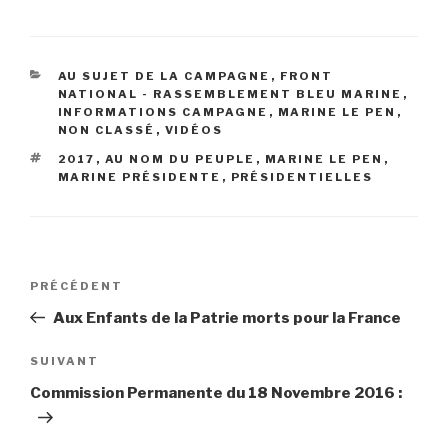
CATÉGORIES
AU SUJET DE LA CAMPAGNE
,
FRONT
NATIONAL - RASSEMBLEMENT BLEU MARINE
,
INFORMATIONS CAMPAGNE
,
MARINE LE PEN
,
NON CLASSÉ
,
VIDÉOS
ÉTIQUETTES
2017
,
AU NOM DU PEUPLE
,
MARINE LE PEN
,
MARINE PRÉSIDENTE
,
PRÉSIDENTIELLES
Navigation
PRÉCÉDENT
Article
de
précédent
Aux Enfants de la Patrie morts pour la France
l’article
SUIVANT
Article
suivant
Commission Permanente du 18 Novembre 2016 :