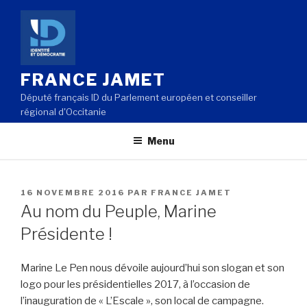
Aller
au
contenu
principal
FRANCE JAMET
Député français ID du Parlement européen et conseiller
régional d'Occitanie
Menu
PUBLIÉ
16 NOVEMBRE 2016
PAR
FRANCE JAMET
LE
Au nom du Peuple, Marine
Présidente !
Marine Le Pen nous dévoile aujourd’hui son slogan et son
logo pour les présidentielles 2017, à l’occasion de
l’inauguration de « L’Escale », son local de campagne.