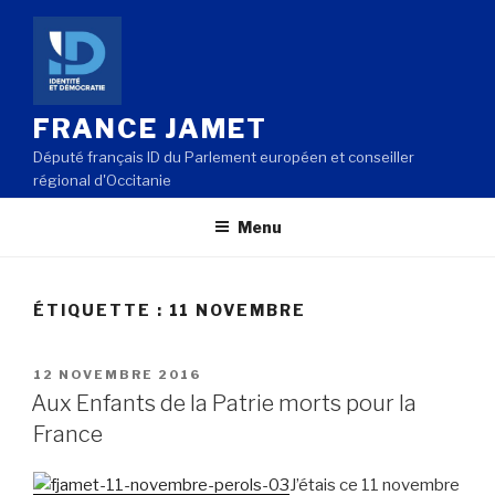
Aller
au
contenu
principal
FRANCE JAMET
Député français ID du Parlement européen et conseiller
régional d'Occitanie
Menu
ÉTIQUETTE : 11 NOVEMBRE
PUBLIÉ
12 NOVEMBRE 2016
LE
Aux Enfants de la Patrie morts pour la
France
J’étais ce 11 novembre