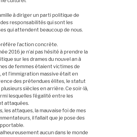
e culturel.
ille à diriger un parti politique de
 des responsabilités qui sont les
ses qui attendent beaucoup de nous.
préfère l’action concrète.
née 2016 je n’ai pas hésité à prendre la
itique sur les drames du nouvel an à
ines de femmes étaient victimes de
, et l’immigration massive était en
férence des prétendues élites, le statut
plusieurs siècles en arrière. Ce soir-là,
rmi lesquelles l’égalité entre les
t attaquées.
s, les attaques, la mauvaise foi de mes
mentateurs, il fallait que je pose des
upportable.
? Malheureusement aucun dans le monde