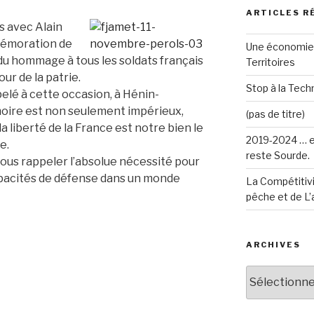
ARTICLES R
s avec Alain
mmémoration de
Une économie 
ndu hommage à tous les soldats français
Territoires
our de la patrie.
Stop à la Techn
lé à cette occasion, à Hénin-
oire est non seulement impérieux,
(pas de titre)
a liberté de la France est notre bien le
2019-2024 … e
e.
reste Sourde.
nous rappeler l’absolue nécessité pour
apacités de défense dans un monde
La Compétitivi
pêche et de L’
ARCHIVES
Archives