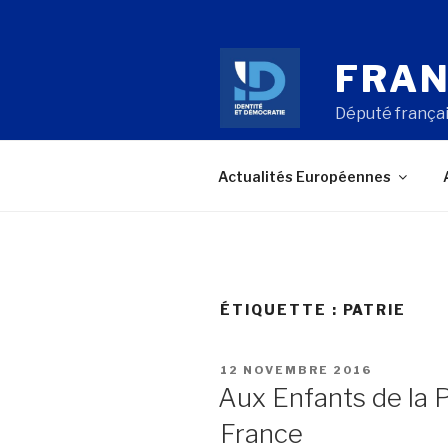
Aller
au
contenu
FRAN
principal
Député françai
Actualités Européennes
ÉTIQUETTE : PATRIE
PUBLIÉ
12 NOVEMBRE 2016
LE
Aux Enfants de la P
France