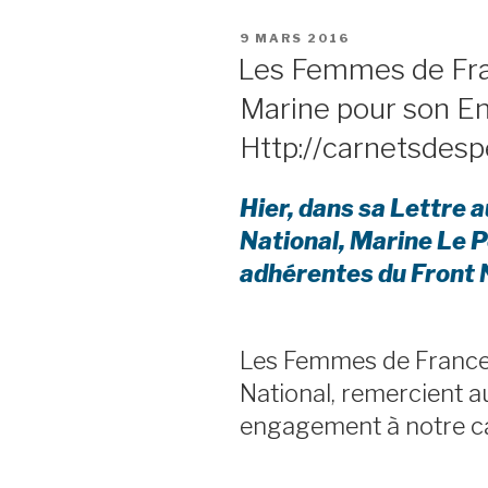
PUBLIÉ
9 MARS 2016
LE
Les Femmes de Fra
Marine pour son E
Http://carnetsdesp
Hier, dans sa Lettre 
National, Marine Le P
adhérentes du Front
Les Femmes de France
National, remercient a
engagement à notre ca