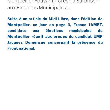
Montpellier Pouvant « Créer la Surprise »
aux Élections Municipales…
Suite à un article du Midi Libre, dans l’édition de
Montpellier, ce jour en page 3, France JAMET,
candidate aux élections municipales de
Montpellier réagit aux propos du candidat UMP
Jacques Domergue concernant la présence du
Front national.
Jacques Domergue considère que « pour la grande
majorité, le vote FN est un vote de désespoir », il ajoute
qu’il va « expliquer (aux Montpelliérains) que ce n’est pas
la meilleure solution » et il finit par constater « qu’il faut,
pour Montpellier, élire un maire avec une couleur politique
».
Pour ma part, je tiens à préciser, que ma couleur politique
est Bleu Marine, que le parti que je représente à