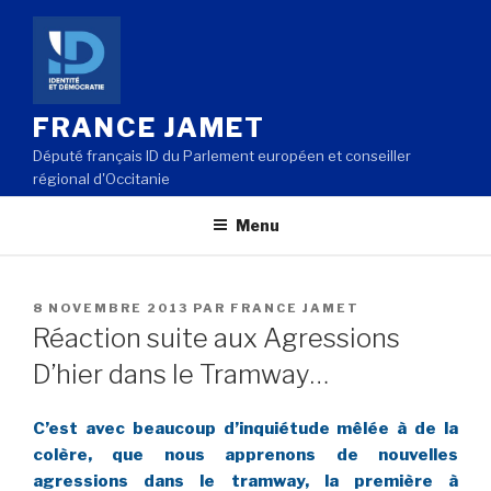
Aller
au
contenu
principal
FRANCE JAMET
Député français ID du Parlement européen et conseiller
régional d'Occitanie
Menu
PUBLIÉ
8 NOVEMBRE 2013
PAR
FRANCE JAMET
LE
Réaction suite aux Agressions
D’hier dans le Tramway…
C’est avec beaucoup d’inquiétude mêlée à de la
colère, que nous apprenons de nouvelles
agressions dans le tramway, la première à