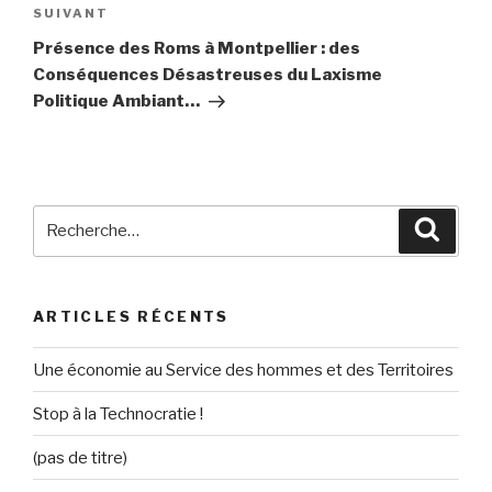
SUIVANT
Article
suivant
Présence des Roms à Montpellier : des
Conséquences Désastreuses du Laxisme
Politique Ambiant…
Recherche
Reche
pour
:
ARTICLES RÉCENTS
Une économie au Service des hommes et des Territoires
Stop à la Technocratie !
(pas de titre)