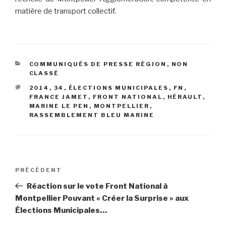
matière de transport collectif.
CATÉGORIES
COMMUNIQUÉS DE PRESSE RÉGION
,
NON
CLASSÉ
ÉTIQUETTES
2014
,
34
,
ÉLECTIONS MUNICIPALES
,
FN
,
FRANCE JAMET
,
FRONT NATIONAL
,
HÉRAULT
,
MARINE LE PEN
,
MONTPELLIER
,
RASSEMBLEMENT BLEU MARINE
Navigation
PRÉCÉDENT
Article
de
précédent
Réaction sur le vote Front National à
l’article
Montpellier Pouvant « Créer la Surprise » aux
Élections Municipales…