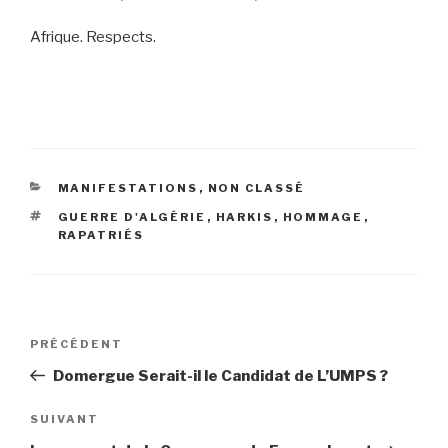
Afrique. Respects.
CATÉGORIES
MANIFESTATIONS
,
NON CLASSÉ
ÉTIQUETTES
GUERRE D'ALGÉRIE
,
HARKIS
,
HOMMAGE
,
RAPATRIÉS
Navigation
PRÉCÉDENT
Article
de
précédent
Domergue Serait-il le Candidat de L’UMPS ?
l’article
SUIVANT
Article
suivant