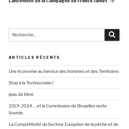
Lancement de la Campagne de France Jamet
Recherche
Reche
pour
:
ARTICLES RÉCENTS
Une économie au Service des hommes et des Territoires
Stop à la Technocratie !
(pas de titre)
2019-2024 … et la Commission de Bruxelles reste
Sourde.
La Compétitivité du Secteur Européen de la pêche et de