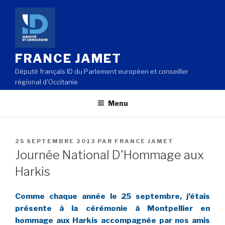
Aller
au
contenu
principal
FRANCE JAMET
Député français ID du Parlement européen et conseiller
régional d'Occitanie
Menu
PUBLIÉ
25 SEPTEMBRE 2013
PAR
FRANCE JAMET
LE
Journée National D'Hommage aux
Harkis
Comme chaque année le 25 septembre, j’étais
présente à la cérémonie à Montpellier en
hommage aux Harkis accompagnée par nos amis