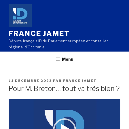
Aller
au
contenu
principal
FRANCE JAMET
Député français ID du Parlement européen et conseiller
régional d'Occitanie
Menu
PUBLIÉ
11 DÉCEMBRE 2023
PAR
FRANCE JAMET
LE
Pour M. Breton… tout va très bien ?
Lecteur
vidéo