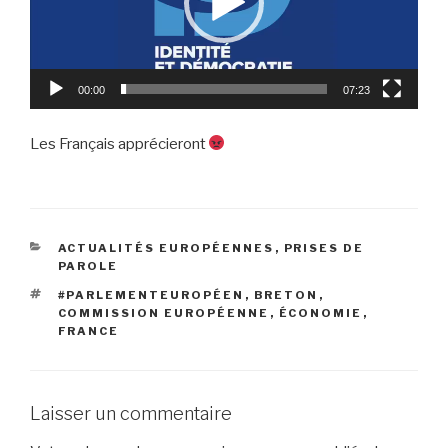
00:00
07:23
Les Français apprécieront
CATÉGORIES
ACTUALITÉS EUROPÉENNES
,
PRISES DE
PAROLE
ÉTIQUETTES
#PARLEMENTEUROPÉEN
,
BRETON
,
COMMISSION EUROPÉENNE
,
ÉCONOMIE
,
FRANCE
Laisser un commentaire