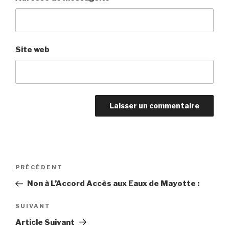
Site web
Navigation
PRÉCÉDENT
Article
de
précédent
Non à L’Accord Accès aux Eaux de Mayotte :
l’article
SUIVANT
Article
suivant
Article Suivant