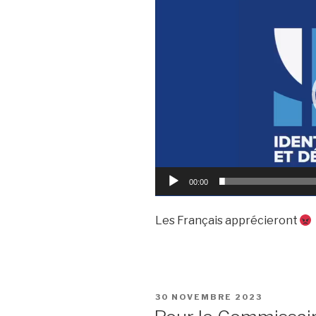
Lecteur
vidéo
00:00
Les Français apprécieront
PUBLIÉ
30 NOVEMBRE 2023
LE