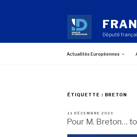
Aller
au
contenu
FRAN
principal
Député françai
Actualités Européennes
ÉTIQUETTE : BRETON
PUBLIÉ
11 DÉCEMBRE 2023
LE
Pour M. Breton… tou