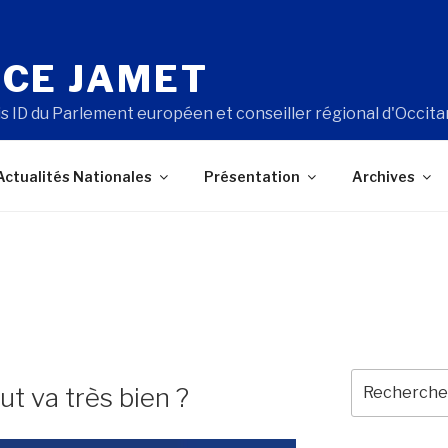
CE JAMET
s ID du Parlement européen et conseiller régional d'Occita
Actualités Nationales
Présentation
Archives
Recherche
t va très bien ?
pour
: