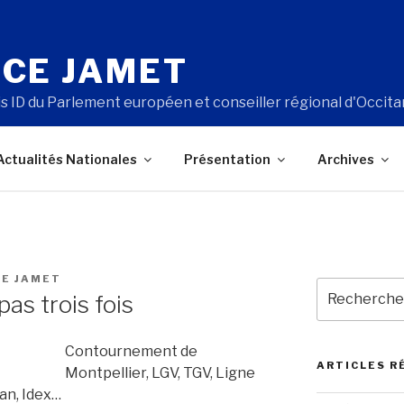
CE JAMET
s ID du Parlement européen et conseiller régional d'Occita
Actualités Nationales
Présentation
Archives
E JAMET
Recherche
pas trois fois
pour
:
Contournement de
ARTICLES R
Montpellier, LGV, TGV, Ligne
an, Idex…