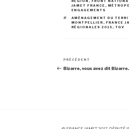
RÉGION
,
FRONT NATIONA
JAMET FRANCE
,
MÉTROP
ENGAGEMENTS
ÉTIQUETTES
AMÉNAGEMENT DU TERRI
MONTPELLIER
,
FRANCE J
RÉGIONALES 2015
,
TGV
Navigation
PRÉCÉDENT
Article
de
précédent
Bizarre, vous avez dit Bizarr
l’article
© FRANCE JAMET 2017, DÉPUTÉ I