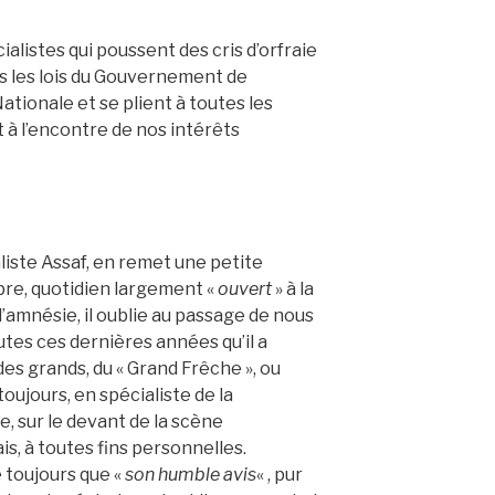
ialistes qui poussent des cris d’orfraie
es les lois du Gouvernement de
ationale et se plient à toutes les
t à l’encontre de nos intérêts
liste Assaf, en remet une petite
bre, quotidien largement «
ouvert
» à la
d’amnésie, il oublie au passage de nous
outes ces dernières années qu’il a
des grands, du « Grand Frêche », ou
ujours, en spécialiste de la
 sur le devant de la scène
ais, à toutes fins personnelles.
e toujours que «
son humble avis
« , pur