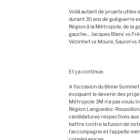
Voilà autant de projets utiles
durant 30 ans de guéguerre e
Région à la Métropole, de la ga
gauche… Jacques Blanc vs Frê
Vézinhet vs Moure, Saurel vs Al
Et ça continue.
A l’occasion du 8ème Sommet
évoquant le devenir des projet
Métropole 3M n’a pas voulu inv
Région Languedoc-Roussillon. 
candidatures respectives aux r
battre contre la fusion de not
l’accompagne et l’appelle mê
conséquences.