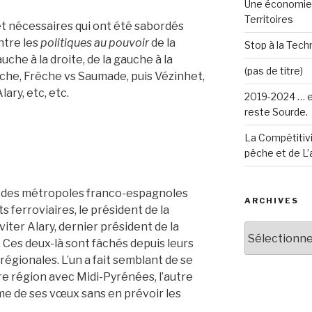
Une économie 
Territoires
 et nécessaires qui ont été sabordés
ntre les
politiques
au pouvoir
de la
Stop à la Techn
uche à la droite, de la gauche à la
(pas de titre)
che, Frêche vs Saumade, puis Vézinhet,
ary, etc, etc.
2019-2024 … e
reste Sourde.
La Compétitivi
pêche et de L’
 des métropoles franco-espagnoles
ARCHIVES
s ferroviaires, le président de la
iter Alary, dernier président de la
Archives
Ces deux-là sont fâchés depuis leurs
égionales. L’un a fait semblant de se
re région avec Midi-Pyrénées, l’autre
me de ses vœux sans en prévoir les