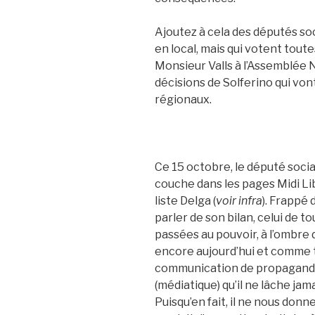
Ajoutez à cela des députés soc
en local, mais qui votent tout
Monsieur Valls à l’Assemblée N
décisions de Solferino qui von
régionaux.
Ce 15 octobre, le député socia
couche dans les pages Midi Li
liste Delga (
voir infra
). Frappé 
parler de son bilan, celui de t
passées au pouvoir, à l’ombre 
encore aujourd’hui et comme to
communication de propagande,
(médiatique) qu’il ne lâche jam
Puisqu’en fait, il ne nous donn