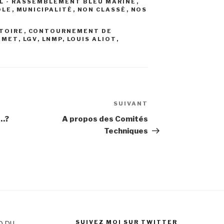
L - RASSEMBLEMENT BLEU MARINE
,
OLE
,
MUNICIPALITÉ
,
NON CLASSÉ
,
NOS
TOIRE
,
CONTOURNEMENT DE
AMET
,
LGV
,
LNMP
,
LOUIS ALIOT
,
SUIVANT
Article
suivant
e…?
A propos des Comités
Techniques
SUIVEZ MOI SUR TWITTER
D DU