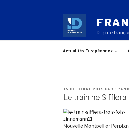
Aller
au
contenu
FRAN
principal
Député françai
Actualités Européennes
PUBLIÉ
15 OCTOBRE 2015
PAR
FRANC
LE
Le train ne Sifflera 
Nouvelle Montpellier Perpign