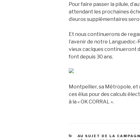
Pour faire passer la pilule, d’a
attendant les prochaines éché
d’euros supplémentaires sero
Et nous continuerons de regar
l’avenir de notre Languedoc-Ro
vieux caciques continueront d
font depuis 30 ans.
Montpellier, sa Métropole, et 
ces élus pour des calculs éle
à la « OK CORRAL ».
CATÉGORIES
AU SUJET DE LA CAMPAG