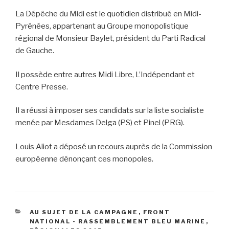
La Dépêche du Midi est le quotidien distribué en Midi-
Pyrénées, appartenant au Groupe monopolistique
régional de Monsieur Baylet, président du Parti Radical
de Gauche.
Il possède entre autres Midi Libre, L’Indépendant et
Centre Presse.
Il a réussi à imposer ses candidats sur la liste socialiste
menée par Mesdames Delga (PS) et Pinel (PRG).
Louis Aliot a déposé un recours auprès de la Commission
européenne dénonçant ces monopoles.
CATÉGORIES
AU SUJET DE LA CAMPAGNE
,
FRONT
NATIONAL - RASSEMBLEMENT BLEU MARINE
,