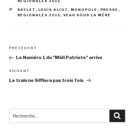
RÉGIONALES 2015
ÉTIQUETTES
BAYLET
,
LOUIS ALIOT
,
MONOPOLE
,
PRESSE
,
RÉGIONALES 2015
,
VEAU SOUS LA MÈRE
Navigation
PRÉCÉDENT
Article
de
précédent
Le Numéro 1 du "Midi Patriote" arrive
l’article
SUIVANT
Article
suivant
Le train ne Sifflera pas trois fois
Recherche
Reche
pour
: