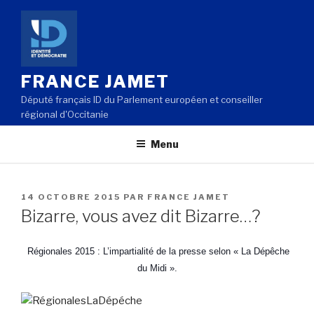
Aller
au
contenu
principal
FRANCE JAMET
Député français ID du Parlement européen et conseiller
régional d'Occitanie
Menu
PUBLIÉ
14 OCTOBRE 2015
PAR
FRANCE JAMET
LE
Bizarre, vous avez dit Bizarre…?
Régionales 2015 : L’impartialité de la presse selon « La Dépêche
du Midi ».