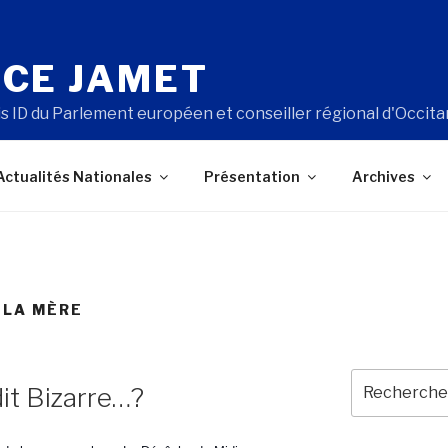
CE JAMET
s ID du Parlement européen et conseiller régional d'Occita
Actualités Nationales
Présentation
Archives
 LA MÈRE
Recherche
dit Bizarre…?
pour
: