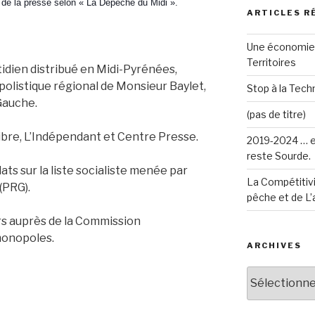
é de la presse selon « La Dépêche du Midi ».
ARTICLES R
Une économie 
Territoires
tidien distribué en Midi-Pyrénées,
listique régional de Monsieur Baylet,
Stop à la Techn
Gauche.
(pas de titre)
Libre, L’Indépendant et Centre Presse.
2019-2024 … e
reste Sourde.
dats sur la liste socialiste menée par
La Compétitivi
(PRG).
pêche et de L’
rs auprès de la Commission
onopoles.
ARCHIVES
Archives