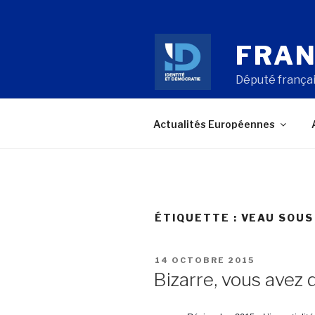
Aller
au
contenu
FRAN
principal
Député françai
Actualités Européennes
ÉTIQUETTE : VEAU SOUS
PUBLIÉ
14 OCTOBRE 2015
LE
Bizarre, vous avez 