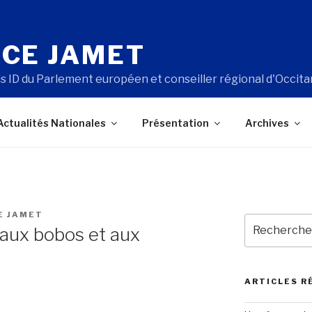
CE JAMET
s ID du Parlement européen et conseiller régional d'Occita
Actualités Nationales
Présentation
Archives
E JAMET
Recherche
aux bobos et aux
pour
:
ARTICLES R