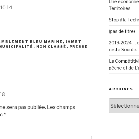
Une économie 
.10.14
Territoires
Stop à la Techn
(pas de titre)
SEMBLEMENT BLEU MARINE
,
JAMET
2019-2024 … e
MUNICIPALITÉ
,
NON CLASSÉ
,
PRESSE
reste Sourde.
La Compétitivi
pêche et de L’
ARCHIVES
re
Archives
e sera pas publiée.
Les champs
ec
*