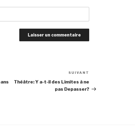
SUIVANT
Article
suivant
sans
Théâtre: Y a-t-il des Limites à ne
pas Depasser?