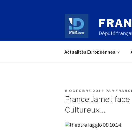
Aller
au
contenu
FRAN
principal
Député françai
Actualités Européennes
PUBLIÉ
8 OCTOBRE 2014
PAR
FRANC
LE
France Jamet face 
Cultureux…