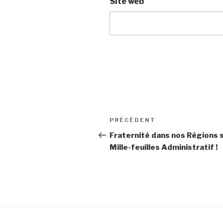
Site web
Navigation
PRÉCÉDENT
Article
de
précédent
Fraternité dans nos Régions 
Mille-feuilles Administratif !
l’article