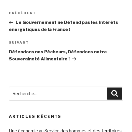
Navigation
PRÉCÉDENT
Article
de
précédent
Le Gouvernement ne Défend pas les Intérêts
l’article
énergétiques de la France !
SUIVANT
Article
suivant
Défendons nos Pêcheurs, Défendons notre
Souveraineté Alimentaire !
Recherche
Reche
pour
:
ARTICLES RÉCENTS
Une économie au Service des hommes et des Territoires