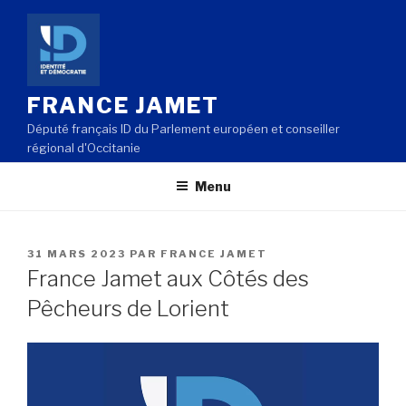
Aller
au
contenu
principal
FRANCE JAMET
Député français ID du Parlement européen et conseiller
régional d'Occitanie
Menu
PUBLIÉ
31 MARS 2023
PAR
FRANCE JAMET
LE
France Jamet aux Côtés des
Pêcheurs de Lorient
Lecteur
vidéo