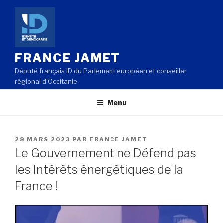
Aller
au
contenu
principal
FRANCE JAMET
Député français ID du Parlement européen et conseiller
régional d'Occitanie
Menu
PUBLIÉ
28 MARS 2023
PAR
FRANCE JAMET
LE
Le Gouvernement ne Défend pas
les Intérêts énergétiques de la
France !
Lecteur
vidéo