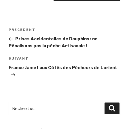
Navigation
PRÉCÉDENT
Article
de
précédent
Prises Accidentelles de Dauphins : ne
l’article
Pénalisons pas la pêche Artisanale !
SUIVANT
Article
suivant
France Jamet aux Côtés des Pêcheurs de Lorient
Recherche
Reche
pour
: