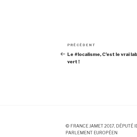
Navigation
PRÉCÉDENT
Article
de
précédent
Le #localisme, C’est le vrai la
vert !
l’article
© FRANCE JAMET 2017, DÉPUTÉ I
PARLEMENT EUROPÉEN