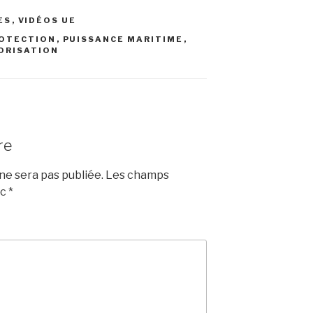
ES
,
VIDÉOS UE
OTECTION
,
PUISSANCE MARITIME
,
ORISATION
re
e sera pas publiée.
Les champs
ec
*