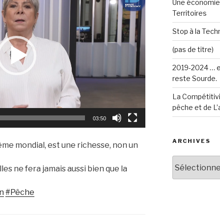
Une économie 
Territoires
Stop à la Techn
(pas de titre)
2019-2024 … e
reste Sourde.
La Compétitivi
pêche et de L’
03:50
ARCHIVES
me mondial, est une richesse, non un
Archives
es ne fera jamais aussi bien que la
on
#Pêche