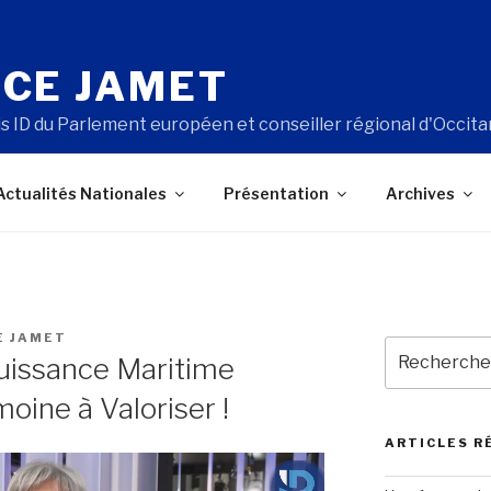
CE JAMET
s ID du Parlement européen et conseiller régional d'Occita
Actualités Nationales
Présentation
Archives
E JAMET
Recherche
uissance Maritime
pour
:
moine à Valoriser !
ARTICLES R