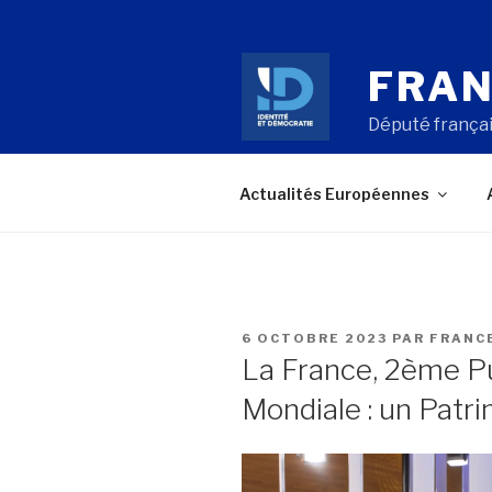
Aller
au
contenu
FRAN
principal
Député françai
Actualités Européennes
PUBLIÉ
6 OCTOBRE 2023
PAR
FRANC
LE
La France, 2ème P
Mondiale : un Patri
Lecteur
vidéo