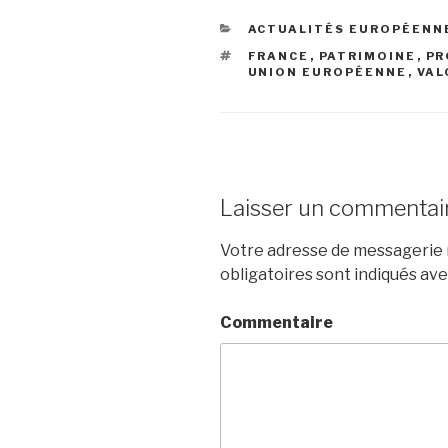
CATÉGORIES
ACTUALITÉS EUROPÉENN
ÉTIQUETTES
FRANCE
,
PATRIMOINE
,
PR
UNION EUROPÉENNE
,
VAL
Laisser un commentai
Votre adresse de messagerie n
obligatoires sont indiqués av
Commentaire