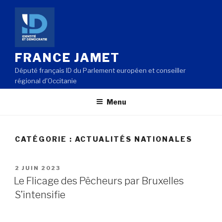
Aller
au
contenu
principal
FRANCE JAMET
Député français ID du Parlement européen et conseiller
régional d'Occitanie
Menu
CATÉGORIE : ACTUALITÉS NATIONALES
PUBLIÉ
2 JUIN 2023
LE
Le Flicage des Pêcheurs par Bruxelles
S’intensifie