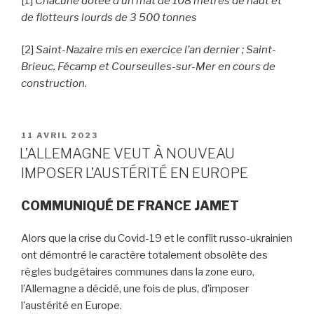
[1]
Chacune dotée d’un mât de 108 mètres de haut et
de flotteurs lourds de 3 500 tonnes
[2]
Saint-Nazaire mis en exercice l’an dernier ; Saint-
Brieuc, Fécamp et Courseulles-sur-Mer en cours de
construction
.
PUBLIÉ
11 AVRIL 2023
LE
L’ALLEMAGNE VEUT À NOUVEAU
IMPOSER L’AUSTÉRITÉ EN EUROPE
COMMUNIQUÉ DE FRANCE JAMET
Alors que la crise du Covid-19 et le conflit russo-ukrainien
ont démontré le caractère totalement obsolète des
règles budgétaires communes dans la zone euro,
l’Allemagne a décidé, une fois de plus, d’imposer
l’austérité en Europe.