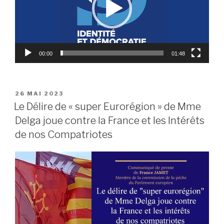
00:00
01:48
PUBLIÉ
26 MAI 2023
LE
Le Délire de « super Eurorégion » de Mme
Delga joue contre la France et les Intérêts
de nos Compatriotes