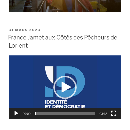
PUBLIÉ
31 MARS 2023
LE
France Jamet aux Côtés des Pêcheurs de
Lorient
Lecteur
vidéo
00:00
03:35