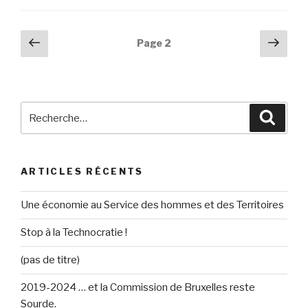
Navigation
Page
Pag
Page
2
précédente
suiv
des
articles
Recherche
Reche
pour
:
ARTICLES RÉCENTS
Une économie au Service des hommes et des Territoires
Stop à la Technocratie !
(pas de titre)
2019-2024 … et la Commission de Bruxelles reste
Sourde.