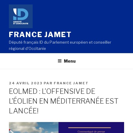
Aller
au
contenu
principal
FRANCE JAMET
Député français ID du Parlement européen et conseiller
régional d'Occitanie
Menu
PUBLIÉ
24 AVRIL 2023
PAR
FRANCE JAMET
LE
EOLMED : L’OFFENSIVE DE
L’ÉOLIEN EN MÉDITERRANÉE EST
LANCÉE!