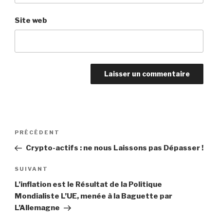
Site web
Navigation
PRÉCÉDENT
Article
de
précédent
Crypto-actifs : ne nous Laissons pas Dépasser !
l’article
SUIVANT
Article
suivant
L’inflation est le Résultat de la Politique
Mondialiste L’UE, menée à la Baguette par
L’Allemagne