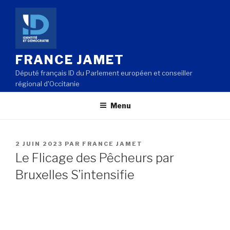
Aller
au
contenu
principal
FRANCE JAMET
Député français ID du Parlement européen et conseiller
régional d'Occitanie
Menu
PUBLIÉ
2 JUIN 2023
PAR
FRANCE JAMET
LE
Le Flicage des Pêcheurs par
Bruxelles S’intensifie