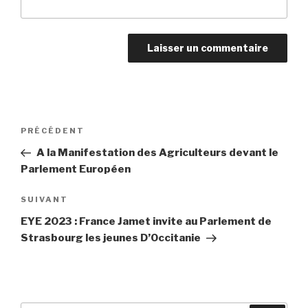
Navigation
PRÉCÉDENT
Article
de
précédent
A la Manifestation des Agriculteurs devant le
l’article
Parlement Européen
SUIVANT
Article
suivant
EYE 2023 : France Jamet invite au Parlement de
Strasbourg les jeunes D’Occitanie