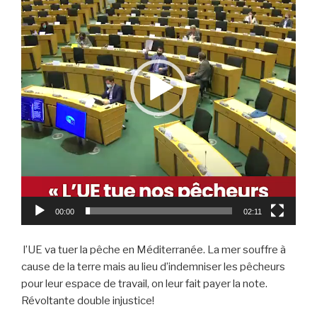
00:00
02:11
l’UE va tuer la pêche en Méditerranée. La mer souffre à
cause de la terre mais au lieu d’indemniser les pêcheurs
pour leur espace de travail, on leur fait payer la note.
Révoltante double injustice!