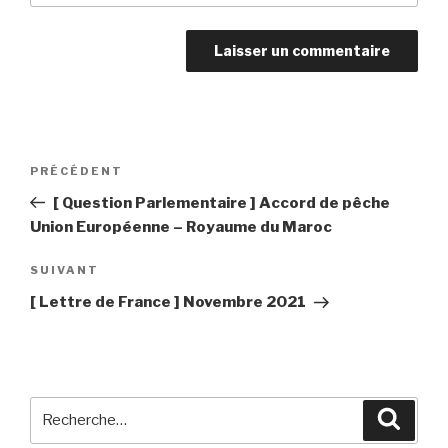
Navigation
PRÉCÉDENT
Article
de
précédent
[ Question Parlementaire ] Accord de pêche
l’article
Union Européenne – Royaume du Maroc
SUIVANT
Article
suivant
[ Lettre de France ] Novembre 2021
Recherche
Reche
pour