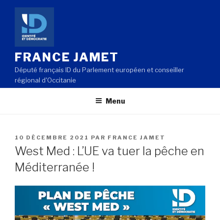
Aller
au
contenu
principal
FRANCE JAMET
Député français ID du Parlement européen et conseiller
régional d'Occitanie
Menu
PUBLIÉ
10 DÉCEMBRE 2021
PAR
FRANCE JAMET
LE
West Med : L’UE va tuer la pêche en
Méditerranée !
Lecteur
vidéo