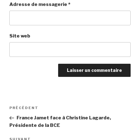
Adresse de messagerie
*
Site web
Navigation
PRÉCÉDENT
Article
de
précédent
France Jamet face à Christine Lagarde,
l’article
Présidente de la BCE
SUIVANT
Article