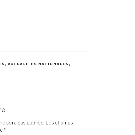
ES
,
ACTUALITÉS NATIONALES
,
re
e sera pas publiée.
Les champs
ec
*