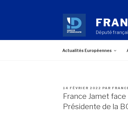
Aller
au
contenu
FRAN
principal
Député françai
Actualités Européennes
PUBLIÉ
14 FÉVRIER 2022
PAR
FRANC
LE
France Jamet face 
Présidente de la 