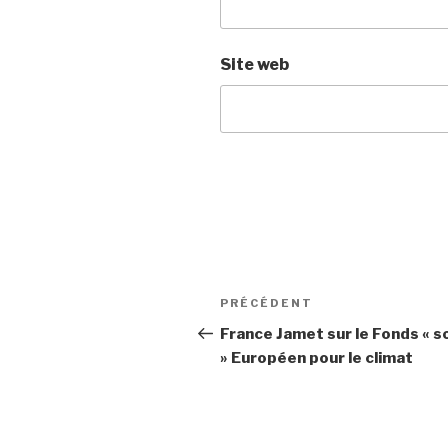
Site web
Navigation
PRÉCÉDENT
Article
de
précédent
France Jamet sur le Fonds « so
» Européen pour le climat
l’article