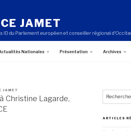
CE JAMET
s ID du Parlement européen et conseiller régional d'Occita
Actualités Nationales
Présentation
Archives
E JAMET
Recherche
à Christine Lagarde,
pour
:
BCE
ARTICLES R