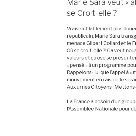
Marie Sara veut « a
se Croit-elle ?
Vraisemblablement plus douée
républicain, Marie Sara trans
menace Gilbert
Collard
et le
F
Où se croit-elle ?! Ca veut no
valeurs et ça ose se présente
« pensé » à un programme pour
Rappelons- lui que l’appel à «
mouvement en raison de ses id
Aux urnes Citoyens ! Mettons-
La France a besoin d’un groupe
l’Assemblée Nationale pour dé