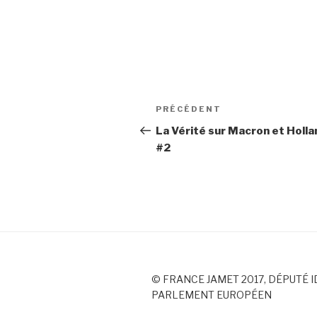
Navigation
PRÉCÉDENT
Article
de
précédent
La Vérité sur Macron et Holla
#2
l’article
© FRANCE JAMET 2017, DÉPUTÉ I
PARLEMENT EUROPÉEN