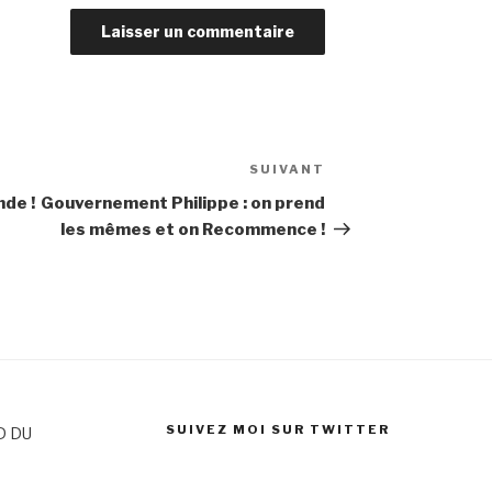
SUIVANT
Article
suivant
nde !
Gouvernement Philippe : on prend
les mêmes et on Recommence !
SUIVEZ MOI SUR TWITTER
D DU