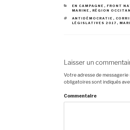
CATÉGORIES
EN CAMPAGNE
,
FRONT NA
MARINE
,
RÉGION OCCITA
ÉTIQUETTES
ANTIDÉMOCRATIE
,
CORRI
LÉGISLATIVES 2017
,
MAR
Laisser un commentai
Votre adresse de messagerie n
obligatoires sont indiqués av
Commentaire