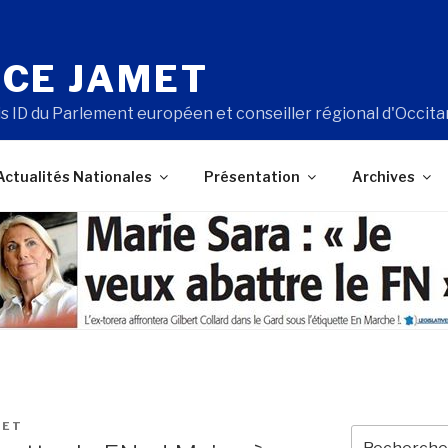
CE JAMET
s ID du Parlement européen et conseiller régional d'Occita
Actualités Nationales
Présentation
Archives
MET
Recherche