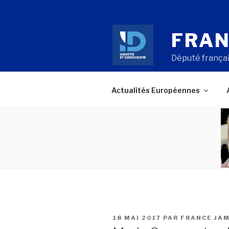
Aller
au
contenu
FRAN
principal
Député françai
Actualités Européennes
PUBLIÉ
18 MAI 2017
PAR
FRANCE JA
LE