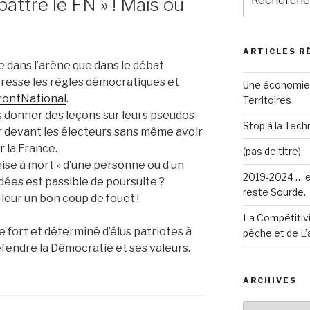
battre le FN » ! Mais où
pour
:
ARTICLES R
 dans l’arène que dans le débat
gresse les règles démocratiques et
Une économie 
rontNational
.
Territoires
us donner des leçons sur leurs pseudos-
Stop à la Techn
r devant les électeurs sans même avoir
 la France.
(pas de titre)
 mise à mort » d’une personne ou d’un
2019-2024 … e
ées est passible de poursuite ?
reste Sourde.
leur un bon coup de fouet !
La Compétitivi
 fort et déterminé d’élus patriotes à
pêche et de L’
fendre la Démocratie et ses valeurs.
ARCHIVES
Archives