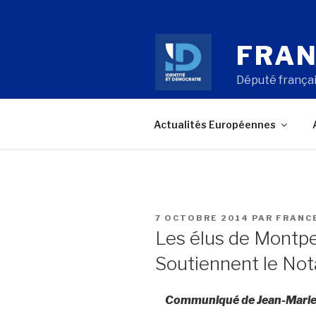
Aller
au
contenu
FRAN
principal
Député françai
Actualités Européennes
PUBLIÉ
7 OCTOBRE 2014
PAR
FRANC
LE
Les élus de Montpel
Soutiennent le Not
Communiqué de Jean-Marie L