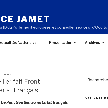
CE JAMET
s ID du Parlement européen et conseiller régional d'Occita
Actualités Nationales
Présentation
Archives
E JAMET
Recherche
lier fait Front
pour
:
ariat Français
ARTICLES R
e Pen : Soutien au notariat français