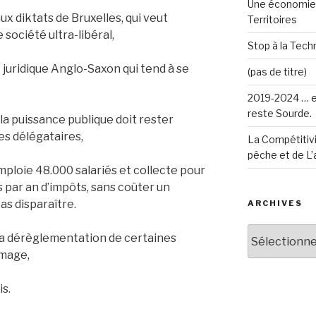
Une économie 
ux diktats de Bruxelles, qui veut
Territoires
 société ultra-libéral,
Stop à la Techn
 juridique Anglo-Saxon qui tend à se
(pas de titre)
2019-2024 … e
reste Sourde.
la puissance publique doit rester
ses délégataires,
La Compétitivi
pêche et de L’
mploie 48.000 salariés et collecte pour
ds par an d’impôts, sans coûter un
as disparaître.
ARCHIVES
Archives
 la dérèglementation de certaines
ômage,
is.