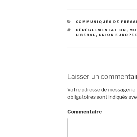
CATÉGORIES
COMMUNIQUÉS DE PRESS
ÉTIQUETTES
DÉRÉGLEMENTATION
,
MO
LIBÉRAL
,
UNION EUROPÉ
Laisser un commentai
Votre adresse de messagerie n
obligatoires sont indiqués av
Commentaire