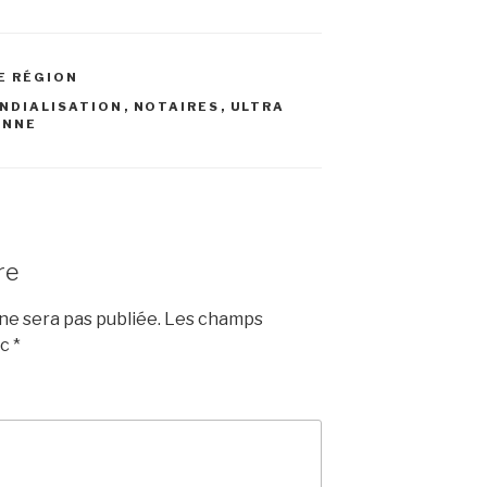
E RÉGION
NDIALISATION
,
NOTAIRES
,
ULTRA
ENNE
re
e sera pas publiée.
Les champs
ec
*