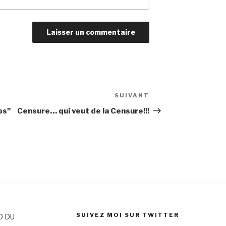
SUIVANT
Article
suivant
ps"
Censure… qui veut de la Censure!!!
SUIVEZ MOI SUR TWITTER
D DU