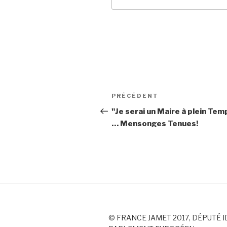
Navigation
PRÉCÉDENT
Article
de
précédent
"Je serai un Maire à plein Tem
… Mensonges Tenues!
l’article
© FRANCE JAMET 2017, DÉPUTÉ I