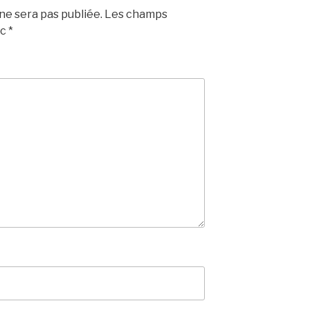
e sera pas publiée.
Les champs
ec
*