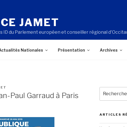
CE JAMET
s ID du Parlement européen et conseiller régional d'Occita
Actualités Nationales
Présentation
Archives
MET
Recherche
an-Paul Garraud à Paris
pour
:
ARTICLES R