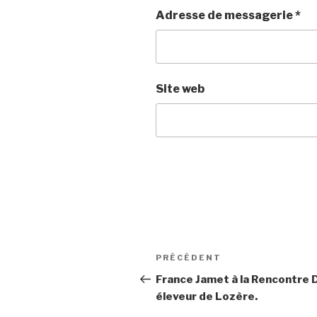
Adresse de messagerie
*
Site web
Navigation
PRÉCÉDENT
Article
de
précédent
France Jamet à la Rencontre 
éleveur de Lozère.
l’article