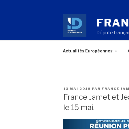
Aller
au
contenu
FRAN
principal
Député françai
Actualités Européennes
PUBLIÉ
13 MAI 2019
PAR
FRANCE JA
LE
France Jamet et Je
le 15 mai.