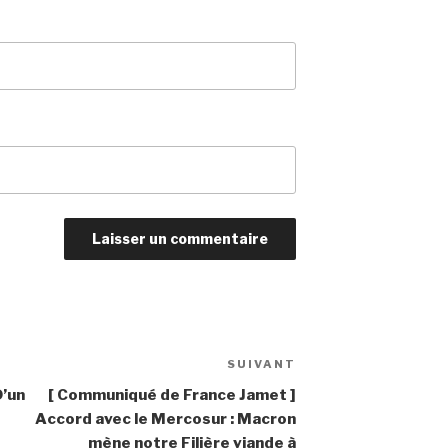
SUIVANT
Article
suivant
D’un
[ Communiqué de France Jamet ]
Accord avec le Mercosur : Macron
mène notre Filière viande à