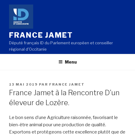
Aller
au
contenu
principal
FRANCE JAMET
Député français ID du Parlement européen et conseiller
régional d'Occitanie
Menu
PUBLIÉ
13 MAI 2019
PAR
FRANCE JAMET
LE
France Jamet à la Rencontre D’un
éleveur de Lozère.
Le bon sens d’une Agriculture raisonnée, favorisant le
bien-être animal pour une production de qualité.
Exportons et protégeons cette excellence plutôt que de