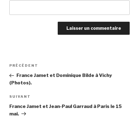
Navigation
PRÉCÉDENT
Article
de
précédent
France Jamet et Dominique Bilde à Vichy
l’article
(Photos).
SUIVANT
Article
suivant
France Jamet et Jean-Paul Garraud à Paris le 15
mai.