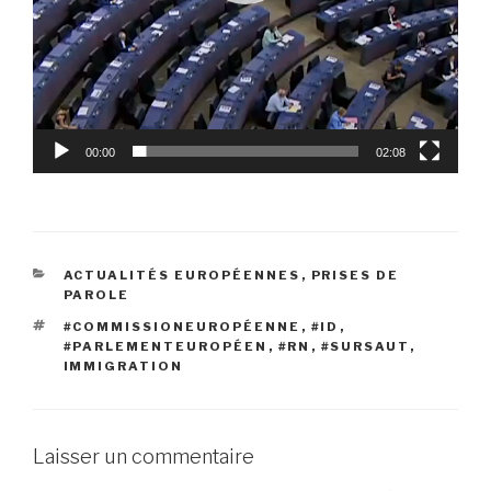
00:00
02:08
CATÉGORIES
ACTUALITÉS EUROPÉENNES
,
PRISES DE
PAROLE
ÉTIQUETTES
#COMMISSIONEUROPÉENNE
,
#ID
,
#PARLEMENTEUROPÉEN
,
#RN
,
#SURSAUT
,
IMMIGRATION
Laisser un commentaire