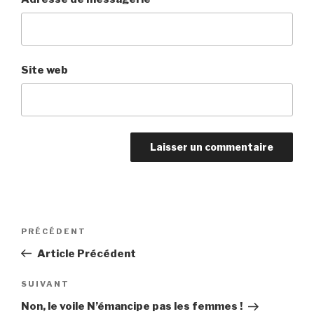
Site web
Navigation
PRÉCÉDENT
Article
de
précédent
Article Précédent
l’article
SUIVANT
Article
suivant
Non, le voile N’émancipe pas les femmes !