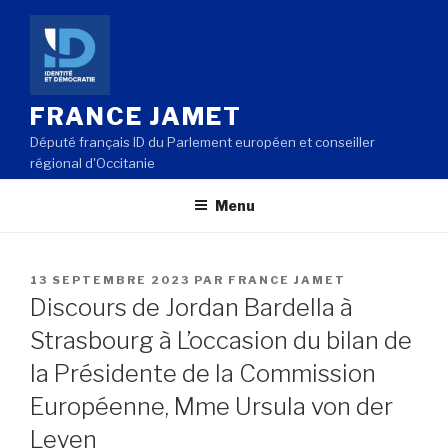
Aller
au
contenu
principal
FRANCE JAMET
Député français ID du Parlement européen et conseiller
régional d'Occitanie
Menu
PUBLIÉ
13 SEPTEMBRE 2023
PAR
FRANCE JAMET
LE
Discours de Jordan Bardella à
Strasbourg à L’occasion du bilan de
la Présidente de la Commission
Européenne, Mme Ursula von der
Leyen