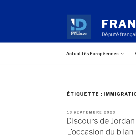
Aller
au
contenu
FRAN
principal
Député françai
Actualités Européennes
ÉTIQUETTE : IMMIGRATI
PUBLIÉ
13 SEPTEMBRE 2023
LE
Discours de Jordan
L’occasion du bilan