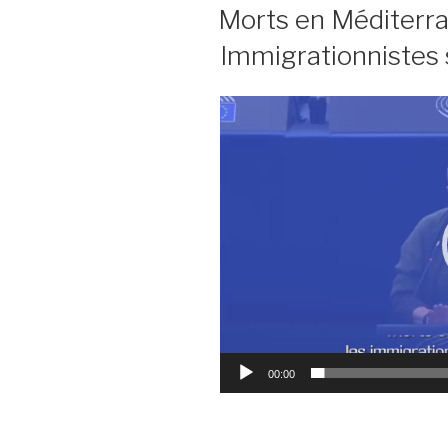
LE
Morts en Méditerran
Immigrationnistes 
Lecteur
vidéo
00:00