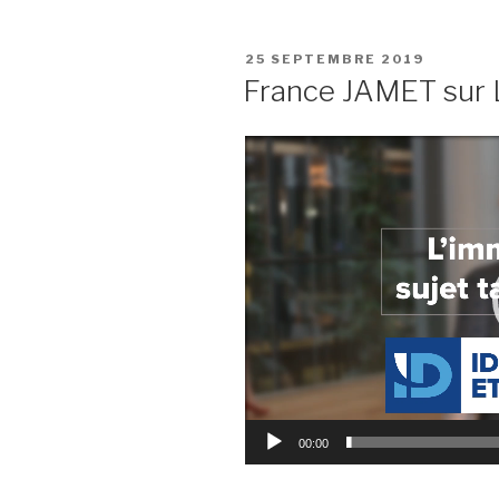
PUBLIÉ
25 SEPTEMBRE 2019
LE
France JAMET sur L
Lecteur
vidéo
00:00