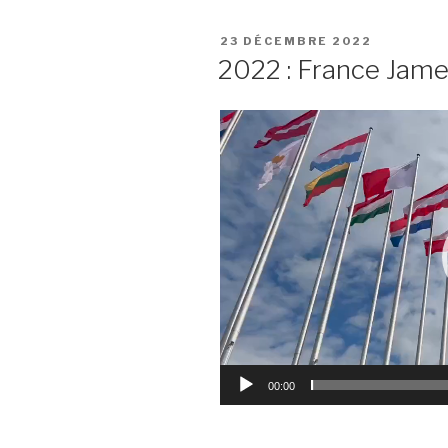
PUBLIÉ
23 DÉCEMBRE 2022
LE
2022 : France Jamet 
Lecteur
vidéo
00:00