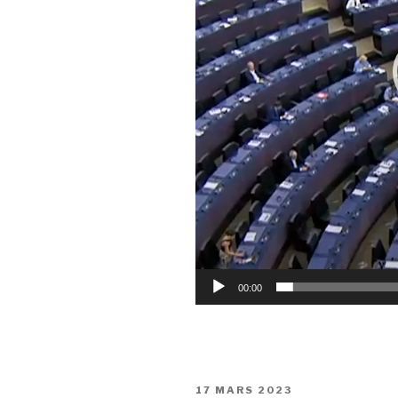
00:00
PUBLIÉ
17 MARS 2023