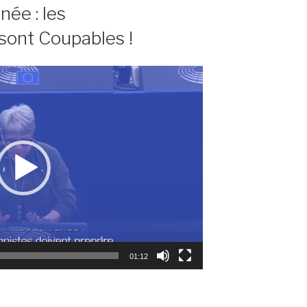
ée : les
sont Coupables !
01:12