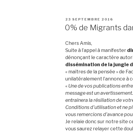
PUBLIÉ
23 SEPTEMBRE 2016
LE
0% de Migrants d
Chers Amis,
Suite à l’appel à manifester
di
dénonçant le caractère autorit
dissémination de la jungle
« maîtres de la pensée » de F
unilatéralement l’annonce à ce
«
Une de vos publications enfrei
message est un avertissement. 
entraînera la résiliation de vot
Conditions d’utilisation et ne 
vous remercions d’avance pou
Je relaie donc sur notre site
vous saurez relayer cette dou