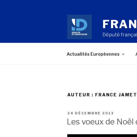
Aller
au
contenu
FRAN
principal
Député françai
Actualités Européennes
AUTEUR :
FRANCE JAME
PUBLIÉ
24 DÉCEMBRE 2013
LE
Les voeux de Noël