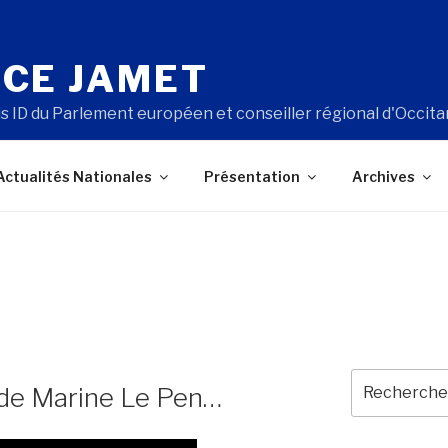
CE JAMET
s ID du Parlement européen et conseiller régional d'Occita
Actualités Nationales
Présentation
Archives
T
Recherche
 de Marine Le Pen…
pour
: