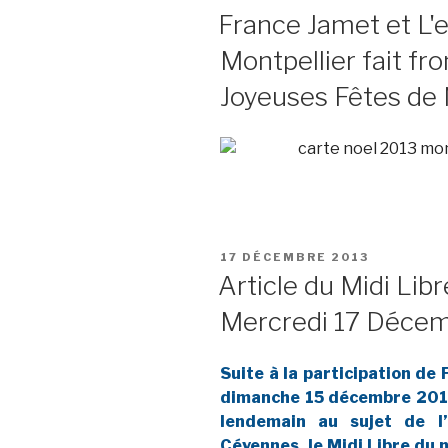
LE
France Jamet et L'e
Montpellier fait fr
Joyeuses Fêtes de
PUBLIÉ
17 DÉCEMBRE 2013
LE
Article du Midi Lib
Mercredi 17 Déce
Suite à la participation de
dimanche 15 décembre 2013
lendemain au sujet de l
Cévennes, le Midi Libre du