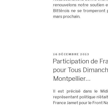
renouvelons notre soutien e
Bittérois ne se tromperont
mars prochain.
PUBLIÉ
16 DÉCEMBRE 2013
LE
Participation de Fr
pour Tous Dimanc
Montpellier…
Il est précisé dans le Mid
représentant politique n’étai
France Jamet pour le Front Na