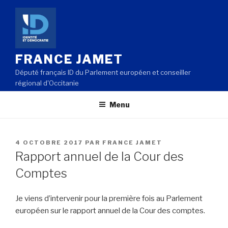
Aller
au
contenu
principal
FRANCE JAMET
Député français ID du Parlement européen et conseiller
régional d'Occitanie
Menu
PUBLIÉ
4 OCTOBRE 2017
PAR
FRANCE JAMET
LE
Rapport annuel de la Cour des
Comptes
Je viens d’intervenir pour la première fois au Parlement
européen sur le rapport annuel de la Cour des comptes.