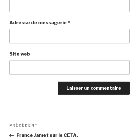
Adresse de messagerie
*
Site web
Navigation
PRÉCÉDENT
Article
de
précédent
France Jamet sur le CETA.