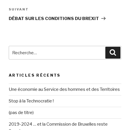
l’article
SUIVANT
Article
suivant
DÉBAT SUR LES CONDITIONS DU BREXIT
Recherche
Reche
pour
:
ARTICLES RÉCENTS
Une économie au Service des hommes et des Territoires
Stop à la Technocratie !
(pas de titre)
2019-2024 … et la Commission de Bruxelles reste