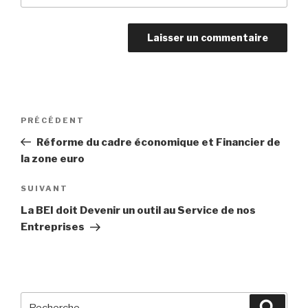
Navigation
PRÉCÉDENT
Article
de
précédent
Réforme du cadre économique et Financier de
l’article
la zone euro
SUIVANT
Article
suivant
La BEI doit Devenir un outil au Service de nos
Entreprises
Recherche
Reche