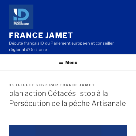
Aller
au
contenu
principal
FRANCE JAMET
Député français ID du Parlement européen et conseiller
régional d'Occitanie
Menu
PUBLIÉ
11 JUILLET 2023
PAR
FRANCE JAMET
LE
plan action Cétacés : stop à la
Persécution de la pêche Artisanale
!
Lecteur
vidéo