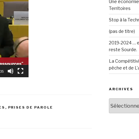
Une économie 
Territoires
Stop à la Techn
(pas de titre)
2019-2024 … e
reste Sourde.
La Compétitivi
pêche et de L’
:35
ARCHIVES
Archives
ES
,
PRISES DE PAROLE