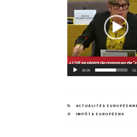
00:00
01
CATÉGORIES
ACTUALITÉS EUROPÉENN
ÉTIQUETTES
IMPÔTS EUROPÉENS