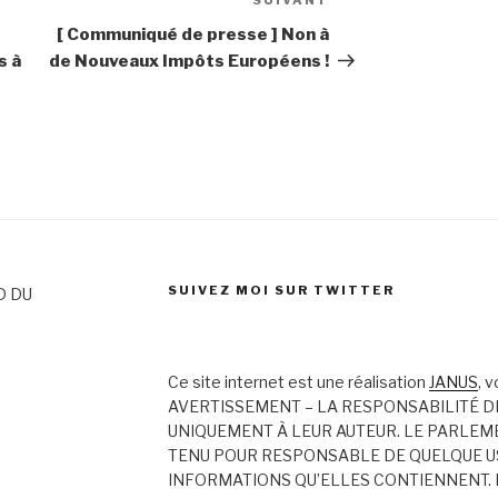
SUIVANT
Article
suivant
[ Communiqué de presse ] Non à
s à
de Nouveaux Impôts Européens !
e
SUIVEZ MOI SUR TWITTER
D DU
Ce site internet est une réalisation
JANUS
, 
AVERTISSEMENT – LA RESPONSABILITÉ D
UNIQUEMENT À LEUR AUTEUR. LE PARLEM
TENU POUR RESPONSABLE DE QUELQUE US
INFORMATIONS QU’ELLES CONTIENNENT. 