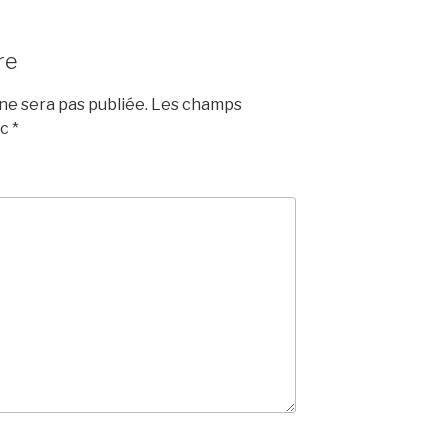
re
e sera pas publiée.
Les champs
ec
*