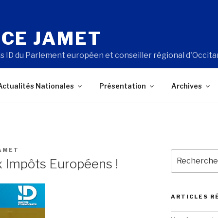
CE JAMET
s ID du Parlement européen et conseiller régional d'Occita
Actualités Nationales
Présentation
Archives
AMET
Recherche
 Impôts Européens !
pour
:
ARTICLES R