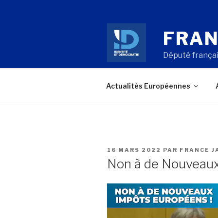
Aller
au
contenu
FRAN
principal
Député françai
Actualités Européennes
PUBLIÉ
16 MARS 2022
PAR
FRANCE J
LE
Non à de Nouveaux
Lecteur
vidéo