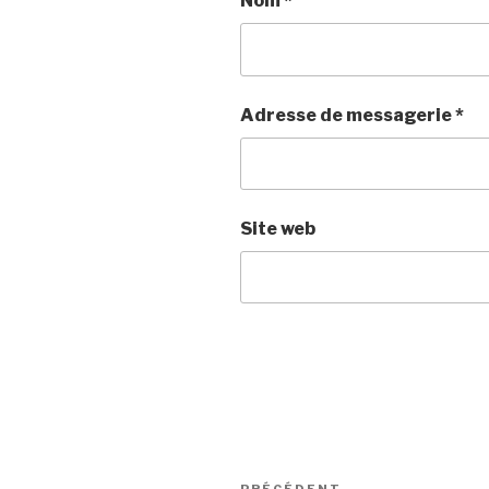
Nom
*
Adresse de messagerie
*
Site web
Navigation