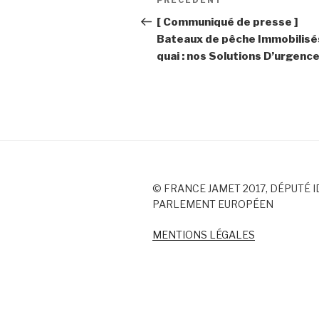
PRÉCÉDENT
Article
de
précédent
[ Communiqué de presse ]
Bateaux de pêche Immobilisé
l’article
quai : nos Solutions D’urgenc
© FRANCE JAMET 2017, DÉPUTÉ I
PARLEMENT EUROPÉEN
MENTIONS LÉGALES