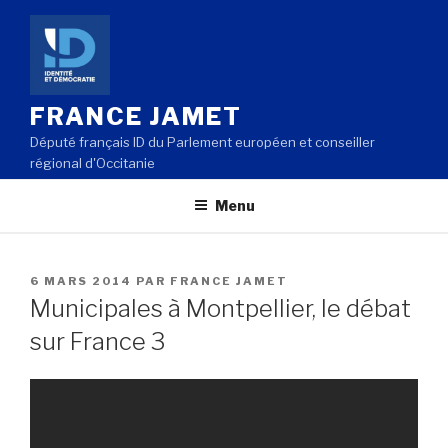
Aller
au
contenu
principal
FRANCE JAMET
Député français ID du Parlement européen et conseiller
régional d'Occitanie
Menu
PUBLIÉ
6 MARS 2014
PAR
FRANCE JAMET
LE
Municipales à Montpellier, le débat
sur France 3