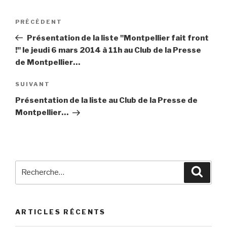
Navigation
PRÉCÉDENT
Article
de
précédent
Présentation de la liste "Montpellier fait front
l’article
!" le jeudi 6 mars 2014 à 11h au Club de la Presse
de Montpellier…
SUIVANT
Article
suivant
Présentation de la liste au Club de la Presse de
Montpellier…
Recherche
Reche
pour
:
ARTICLES RÉCENTS